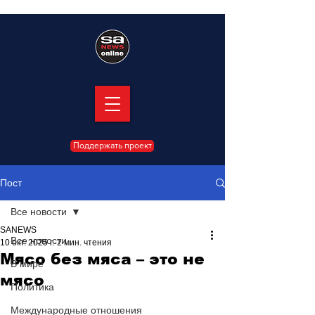
Поддержать проект
Пост
Все новости
SANEWS
Все новости
10 окт. 2025 г.
2 мин. чтения
Мясо без мяса – это не
В мире
мясо
Политика
Международные отношения