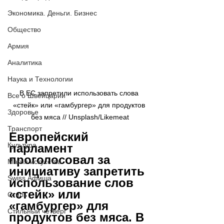
Экономика. Деньги. Бизнес
Общество
Армия
Аналитика
Наука и Технологии
В ЕС запретили использовать слова 
Все о Швейцарии
«стейк» или «гамбургер» для продуктов 
Здоровье
без мяса // Unsplash/Likemeat
Транспорт
Европейский 
Культура
парламент 
проголосовал за 
Магия искусства
инициативу запретить 
Swiss Афиша
использование слов 
«стейк» или 
Стиль
«гамбургер» для 
Стильный четверг
продуктов без мяса. В 