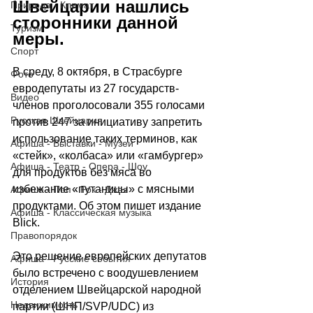
Швейцарии нашлись 
Природа - Климат
сторонники данной 
Туризм
меры. 
Спорт
В среду, 8 октября, в Страсбурге 
Фото
евродепутаты из 27 государств-
Видео
членов проголосовали 355 голосами 
Русская Швейцария
против 247 за инициативу запретить 
использование таких терминов, как 
Афиша - Выставки - Музеи
«стейк», «колбаса» или «гамбургер» 
Афиша - Театр - Опера - Шоу
для продуктов без мяса во 
избежание «путаницы» с мясными 
Афиша - Поп - Рок - Джаз
продуктами. Об этом пишет издание 
Афиша - Классическая музыка
Blick.
Правопорядок
Это решение европейских депутатов 
Афиша - Русские события
было встречено с воодушевлением 
История
отделением Швейцарской народной 
Недвижимость
партии (ШНП/SVP/UDC) из 