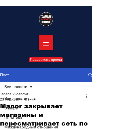
Поддержать проект
Пост
Все новости
Tatiana Vildanova
Все новости
23 мар.
1 мин. чтения
Manor закрывает
В мире
магазины и
Политика
пересматривает сеть по
Международные отношения