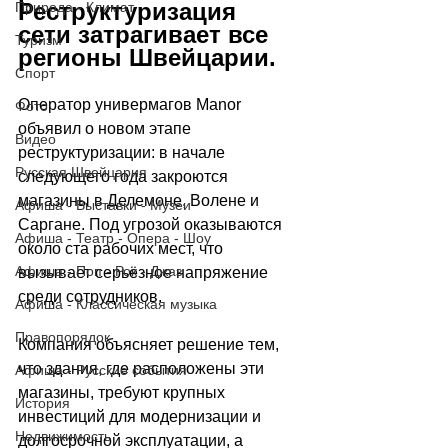
Реструктуризация 
Природа - Климат
сети затрагивает все 
Туризм
регионы Швейцарии.
Спорт
Оператор универмагов Manor 
Фото
объявил о новом этапе 
Видео
реструктуризации: в начале 
Русская Швейцария
следующего года закроются 
магазины в Делемоне, Волене и 
Афиша - Выставки - Музеи
Саргане. Под угрозой оказываются 
Афиша - Театр - Опера - Шоу
около ста рабочих мест, что 
Афиша - Поп - Рок - Джаз
вызывает серьёзное напряжение 
среди сотрудников. 
Афиша - Классическая музыка
Правопорядок
Компания объясняет решение тем, 
что здания, где расположены эти 
Афиша - Русские события
магазины, требуют крупных 
История
инвестиций для модернизации и 
Недвижимость
долгосрочной эксплуатации, а 