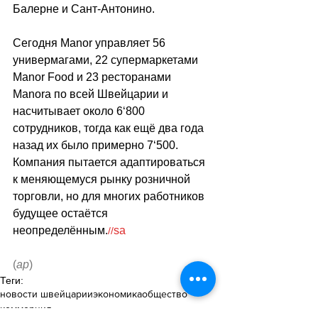
Балерне и Сант-Антонино. 
Сегодня Manor управляет 56 
универмагами, 22 супермаркетами 
Manor Food и 23 ресторанами 
Manora по всей Швейцарии и 
насчитывает около 6
‘
800 
сотрудников, тогда как ещё два года 
назад их было примерно 7
‘
500. 
Компания пытается адаптироваться 
к меняющемуся рынку розничной 
торговли, но для многих работников 
будущее остаётся 
неопределённым.
sa
//
(
ар
)
Теги:
новости швейцарии
экономика
общество
коммерция