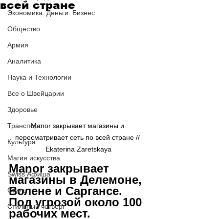
всей стране
Экономика. Деньги. Бизнес
Общество
Армия
Аналитика
Наука и Технологии
Все о Швейцарии
Здоровье
Транспорт
Manor закрывает магазины и 
пересматривает сеть по всей стране // 
Культура
Ekaterina Zaretskaya
Магия искусства
Manor закрывает 
Swiss Афиша
магазины в Делемоне, 
Волене и Саргансе. 
Стиль
Под угрозой около 100 
Стильный четверг
рабочих мест. 