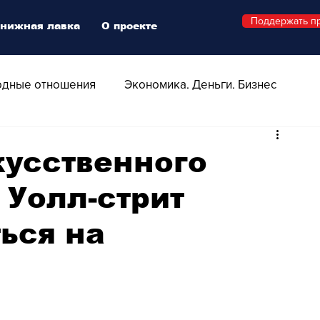
Поддержать п
нижная лавка
О проекте
дные отношения
Экономика. Деньги. Бизнес
 Технологии
Все о Швейцарии
Здоровье
кусственного
 Уолл-стрит
Swiss Афиша
Стиль
Стильный четверг
ься на
о
Видео
Русская Швейцария
ера - Шоу
Афиша - Поп - Рок - Джаз