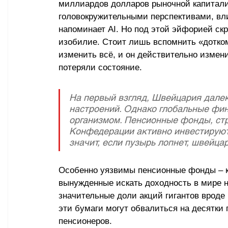
миллиардов долларов рыночной капитали
головокружительными перспективами, вли
напоминает AI. Но под этой эйфорией скр
изобилие. Стоит лишь вспомнить «дотком
изменить всё, и он действительно измени
потеряли состояние.
На первый взгляд, Швейцария далек
настроений. Однако глобальные фи
организмом. Пенсионные фонды, стр
Конфедерации активно инвестируют 
значит, если пузырь лопнет, швейц
Особенно уязвимы пенсионные фонды 
–
 
вынужденные искать доходность в мире н
значительные доли акций гигантов вроде M
эти бумаги могут обвалиться на десятки
пенсионеров.