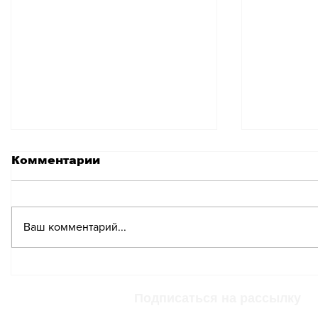
Комментарии
Ваш комментарий...
Искусственный
Meta на
Интеллект
использ
пересматривает мир
контент
Подписаться на рассылку
труда
Instagr