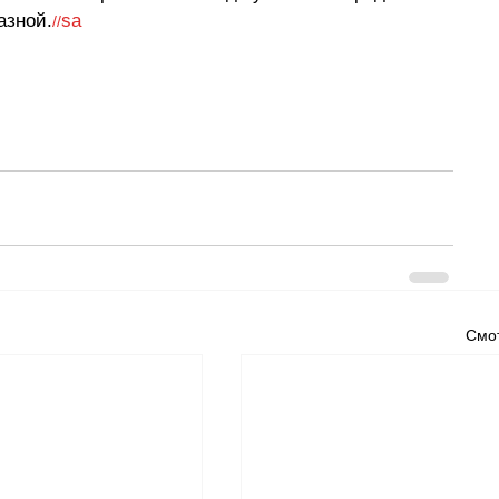
азной.
sa
//
Смот