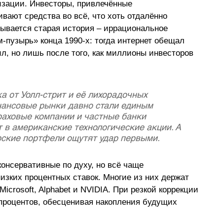
зации. Инвесторы, привлечённые 
вают средства во всё, что хоть отдалённо 
ывается старая история 
–
 иррациональное 
-пузырь» конца 1990-х: тогда интернет обещал 
л, но лишь после того, как миллионы инвесторов 
а от Уолл-стрит и её лихорадочных 
нансовые рынки давно стали единым 
аховые компании и частные банки 
в американские технологические акции. А 
арские портфели ощутят удар первыми.
консервативные по духу, но всё чаще 
изких процентных ставок. Многие из них держат 
icrosoft, Alphabet и NVIDIA. При резкой коррекции 
 процентов, обесценивая накопления будущих 