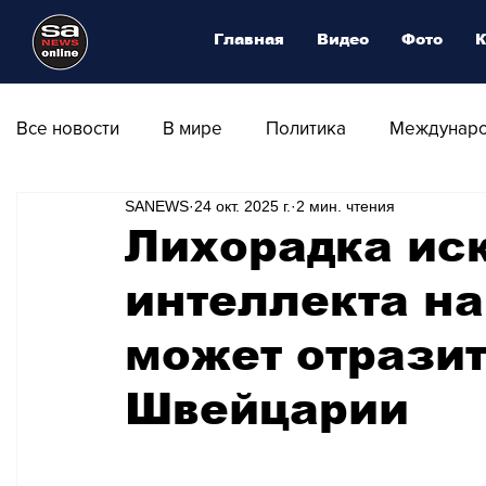
Главная
Видео
Фото
К
Все новости
В мире
Политика
Междунаро
SANEWS
24 окт. 2025 г.
2 мин. чтения
Общество
Армия
Аналитика
Наука и
Лихорадка ис
интеллекта на
Транспорт
Культура
Магия искусства
может отразит
Природа - Климат
Туризм
Спорт
Фот
Швейцарии
Афиша - Выставки - Музеи
Афиша - Театр - Оп