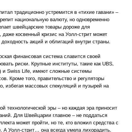
питал традиционно устремится в «тихие гавани» 
–
крепит национальную валюту, но одновременно 
елает швейцарские товары дороже для 
, даже косвенный кризис на Уолл-стрит может 
доходность акций и облигаций внутри страны.
арская финансовая система славится своей 
ать риски. Крупные институты, такие как UBS, 
) и Swiss Life, имеют сложные системы 
ов. Кроме того, правительство и регуляторы 
, избегая массовых спекуляций и пузырей на 
ой технологической эры 
–
 но каждая эра приносит 
даний. Для Швейцарии главное 
–
 не поддаться 
лекта может пройти, но те, кто вложил средства с 
. А Уолл-стрит… она всегда умела лихорадить. 