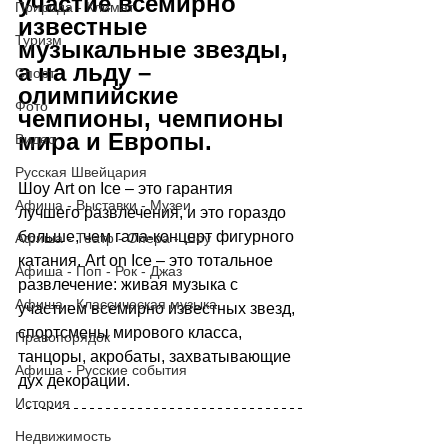
участие всемирно 
Природа - Климат
известные 
Туризм
музыкальные звезды, 
а на льду 
–
Спорт
олимпийские 
Фото
чемпионы, чемпионы 
мира и Европы.
Видео
Русская Швейцария
Шоу Art on Ice 
–
 это гарантия 
Афиша - Выставки - Музеи
лучшего развлечения, и это гораздо 
больше, чем гала-концерт фигурного 
Афиша - Театр - Опера - Шоу
катания. Art on Ice 
–
 это тотальное 
Афиша - Поп - Рок - Джаз
развлечение: живая музыка с 
Афиша - Классическая музыка
участием всемирно известных звезд, 
спортсмены мирового класса, 
Правопорядок
танцоры, акробаты, захватывающие 
Афиша - Русские события
дух декорации.
История
Недвижимость