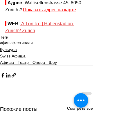
Адрес:
 Wallisellenstrasse 45, 8050 
Zürich // 
Показать адрес на карте
WEB:
Art on Ice 
| 
Hallenstadion 
Zurich? Zurich
Теги:
афиша
фестивали
Культура
Swiss Афиша
Афиша - Театр - Опера - Шоу
Смотреть все
Похожие посты