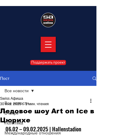
Поддержать проект
Пост
Все новости
Swiss Афиша
Все новости
30 янв. 2025 г.
1 мин. чтения
Ледовое шоу Art on Ice в
В мире
Цюрихе
Политика
06.02 
– 09.02
.2025 | Hallenstadion 
Международные отношения