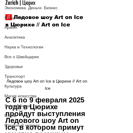
Zurich | Цюрих
Экономика. Деньги. Бизнес
 // 
 Ледовое шоу Art on Ice 
Общество
в Цюрихе // Art on Ice
Армия
Аналитика
Наука и Технологии
Все о Швейцарии
Здоровье
Транспорт
Ледовое шоу Art on Ice в Цюрихе // Art on 
Культура
Ice
Магия искусства
С 6 по 9 февраля 2025 
года в Цюрихе 
Swiss Афиша
пройдут выступления 
Стиль
Ледового шоу Art on 
Стильный четверг
Ice, в котором примут 