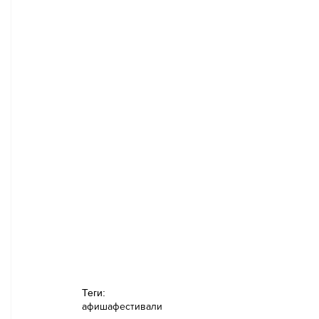
Теги:
афиша
фестивали