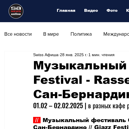
Главная
Видео
Фото
К
Все новости
В мире
Политика
Междунаро
Swiss Афиша
28 янв. 2025 г.
1 мин. чтения
Общество
Армия
Аналитика
Наука и
Музыкальный 
Festival - Ras
Транспорт
Культура
Магия искусства
Сан-Бернарди
Природа - Климат
Туризм
Спорт
Фот
01.02 
– 02.02
.2025 | в разных кафе 
 // 
 Музыкальный фестиваль Gj
Афиша - Выставки - Музеи
Афиша - Театр - Оп
Сан-Бернардино // Gjazz Festi