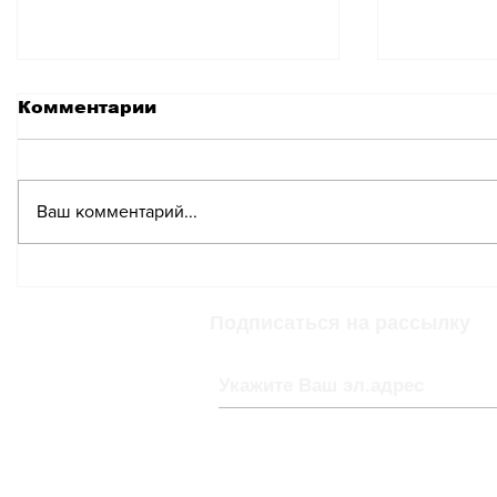
Комментарии
Ваш комментарий...
Музыкальный
Зимний
фестиваль Nova Jazz
фестив
Festival в Ивердон-ле-
Musicau
Подписаться на рассылку
Бене
Гштаад