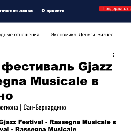
Поддержать п
нижная лавка
О проекте
дные отношения
Экономика. Деньги. Бизнес
 Технологии
Все о Швейцарии
Здоровье
фестиваль Gjazz
segna Musicale в
Swiss Афиша
Стиль
Стильный четверг
но
о
Видео
Русская Швейцария
региона | Сан-Бернардино
azz Festival - Rassegna Musicale в 
ера - Шоу
Афиша - Поп - Рок - Джаз
val - Rassegna Musicale