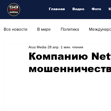
Главная
Видео
Фото
К
Все новости
В мире
Политика
Междунаро
Arus Media
28 апр.
1 мин. чтения
Общество
Армия
Аналитика
Наука и
Компанию Netf
мошенничест
Транспорт
Культура
Магия искусства
Природа - Климат
Туризм
Спорт
Фот
Афиша - Выставки - Музеи
Афиша - Театр - Оп