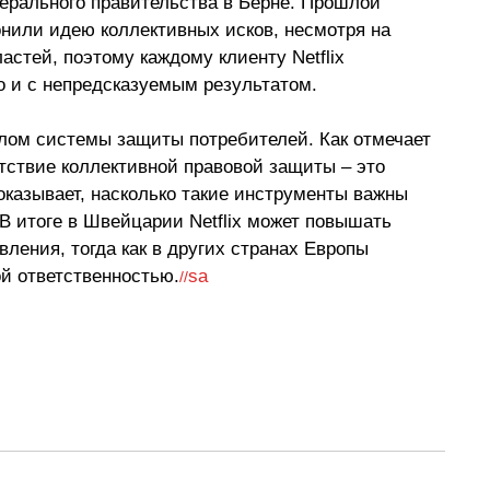
ерального правительства в Берне. Прошлой 
онили идею коллективных исков, несмотря на 
стей, поэтому каждому клиенту Netflix 
о и с непредсказуемым результатом.
лом системы защиты потребителей. Как отмечает 
тствие коллективной правовой защиты 
–
 это 
показывает, насколько такие инструменты важны 
В итоге в Швейцарии Netflix может повышать 
вления, тогда как в других странах Европы 
ой ответственностью.
sa
//