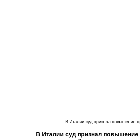
Афиша - Классическая музыка
Правопорядок
Недвижимость
В Италии суд признал повышение цен
В Италии суд признал повышение ц