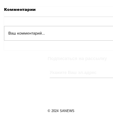
Комментарии
Ваш комментарий...
Швейцария занимает
второе место в мире по
стоимости базовой
Подписаться на рассылку
подписки на Netflix
© 2024 SANEWS