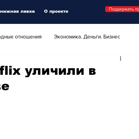
Поддержать п
нижная лавка
О проекте
дные отношения
Экономика. Деньги. Бизнес
 Технологии
Все о Швейцарии
Здоровье
lix уличили в
ве
Swiss Афиша
Стиль
Стильный четверг
о
Видео
Русская Швейцария
ера - Шоу
Афиша - Поп - Рок - Джаз