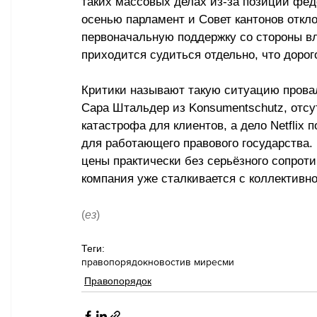
таких массовых делах из-за позиции фед
осенью парламент и Совет кантонов откл
первоначальную поддержку со стороны вла
приходится судиться отдельно, что дорог
Критики называют такую ситуацию прова
Сара Штальдер из Konsumentschutz, отсу
катастрофа для клиентов, а дело Netflix 
для работающего правового государства. 
цены практически без серьёзного сопроти
компания уже сталкивается с коллективн
(
ез
)
Теги:
правопорядок
новости
в мире
сми
Правопорядок