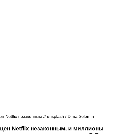
Афиша - Русские события
История
 Netflix незаконным // 
unsplash / 
Dima Solomin
ен Netflix незаконным, и миллионы 