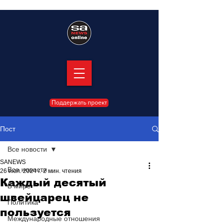
Поддержать проект
Пост
Все новости
SANEWS
Все новости
26 июл. 2024 г.
2 мин. чтения
Каждый десятый
В мире
швейцарец не
Политика
пользуется
Международные отношения