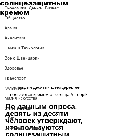
солнцезащитным
Экономика. Деньги. Бизнес
кремом
Общество
Армия
Аналитика
Наука и Технологии
Все о Швейцарии
Здоровье
Транспорт
Каждый десятый швейцарец не 
Культура
пользуется кремом от солнца // freepik
Магия искусства
По данным опроса, 
Swiss Афиша
девять из десяти 
Стиль
человек утверждают, 
что пользуются 
Стильный четверг
солнцезащитным 