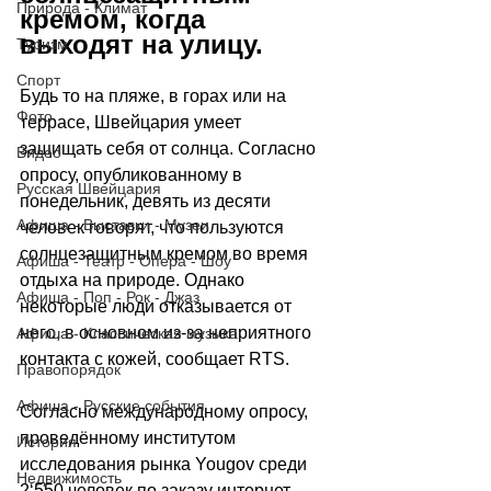
Природа - Климат
кремом, когда 
выходят на улицу.
Туризм
Спорт
Будь то на пляже, в горах или на 
Фото
террасе, Швейцария умеет 
защищать себя от солнца. Согласно 
Видео
опросу, опубликованному в 
Русская Швейцария
понедельник, девять из десяти 
Афиша - Выставки - Музеи
человек говорят, что пользуются 
солнцезащитным кремом во время 
Афиша - Театр - Опера - Шоу
отдыха на природе. Однако 
Афиша - Поп - Рок - Джаз
некоторые люди отказывается от 
него, в основном из-за неприятного 
Афиша - Классическая музыка
контакта с кожей, сообщает RTS.
Правопорядок
Афиша - Русские события
Согласно международному опросу, 
проведённому институтом 
История
исследования рынка Yougov среди 
Недвижимость
2‘550 человек по заказу интернет-