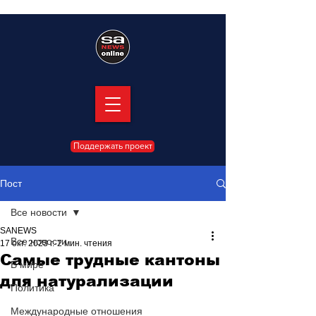
Поддержать проект
Пост
Все новости
SANEWS
Все новости
17 окт. 2023 г.
2 мин. чтения
Самые трудные кантоны
В мире
для натурализации
Политика
Международные отношения