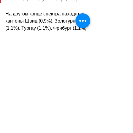
На другом конце спектра находятся 
кантоны Швиц (0,9%), Золотурн 
(1,1%), Тургау (1,1%), Фрибург (1,1%), 
Граубунден (1,2%) и Нидвальден 
(1,2%).
Средний показатель по Швейцарии в 
период с 1998 по 2020 год составлял 
1,7%. 
В целом, городские кантоны и 
муниципалитеты ставят меньше 
препятствий на пути тех, кто 
стремится получить швейцарское 
гражданство. Но даже там этот 
процесс является длительным и 
дорогостоящим.
//SA