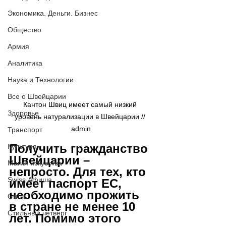
Экономика. Деньги. Бизнес
Общество
Армия
Аналитика
Наука и Технологии
Все о Швейцарии
Кантон Швиц имеет самый низкий 
Здоровье
уровень натурализации в Швейцарии // 
admin
Транспорт
Получить гражданство 
Культура
Швейцарии – 
Магия искусства
непросто. Для тех, кто 
Swiss Афиша
имеет паспорт ЕС, 
необходимо прожить 
Стиль
в стране не менее 10 
Стильный четверг
лет. Помимо этого 