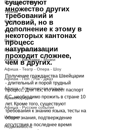
существуют 
Природа - Климат
множество других 
Туризм
требований и 
условий, но в 
Спорт
дополнение к этому в 
Фото
некоторых кантонах 
Видео
процесс 
натурализации 
Русская Швейцария
проходит сложнее, 
Афиша - Выставки - Музеи
чем в других.  
Афиша - Театр - Опера - Шоу
Получение гражданства Швейцарии 
Афиша - Поп - Рок - Джаз
- длительный и порой трудный 
Афиша - Классическая музыка
процесс. Для тех, кто имеет паспорт 
ЕС, необходимо прожить в стране 10 
Правопорядок
лет. Кроме того, существуют 
Афиша - Русские события
требования к знанию языка, тесты на 
История
общие знания, подтверждение 
отсутствия в последнее время 
Недвижимость