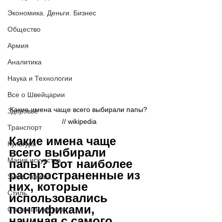
Экономика. Деньги. Бизнес
Общество
Армия
Аналитика
Наука и Технологии
Все о Швейцарии
Какие имена чаще всего выбирали папы? 
Здоровье
// wikipedia
Транспорт
Какие имена чаще 
Культура
всего выбирали 
Магия искусства
папы? Вот наиболее 
распространенные из 
Swiss Афиша
них, которые 
Стиль
использовались 
понтификами, 
Стильный четверг
начиная с самого 