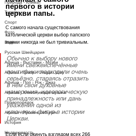
Природа - Климат
первого в истории 
церкви папы. 
Туризм
Спорт
С самого начала существования 
Фото
католической церкви выбор папского 
имени никогда не был тривиальным. 
Видео
Русская Швейцария
Обычно к выбору нового 
Афиша - Выставки - Музеи
имени свежеиспечённые 
понтифики подходили очень 
Афиша - Театр - Опера - Шоу
серьёзно, стараясь отразить 
Афиша - Поп - Рок - Джаз
в нём свои духовные 
намерения, идеологическую 
Афиша - Классическая музыка
принадлежность или дань 
Правопорядок
уважения одной из 
ключевых фигур в истории 
Афиша - Русские события
Церкви. 
История
Недвижимость
Если если окинуть взглядом всех 266 