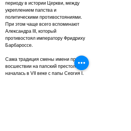
периоду в истории Церкви, между 
укреплением папства и 
политическими противостояниями. 
При этом чаще всего вспоминают 
Александра III, который 
противостоял императору Фридриху 
Барбароссе.
Сама традиция смены имени при 
восшествии на папский престол 
началась в VII веке с папы Сергия I. 
С тех пор выбор имени стал 
своеобразным посланием, 
обращённым к Церкви и миру. Когда 
Хорхе Марио Бергольо был избран в 
2013 году, он удивил всех, впервые 
выбрав имя Франциск. Тем самым он 
отдал дань уважения святому 
Франциску Ассизскому, символу 