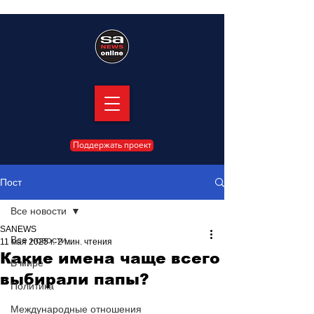
Поддержать проект
Пост
Все новости
SANEWS
Все новости
11 мая 2025 г.
2 мин. чтения
Какие имена чаще всего
В мире
выбирали папы?
Политика
Международные отношения