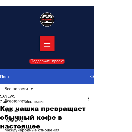
Поддержать проект
Пост
Все новости
SANEWS
Все новости
7 авг. 2025 г.
2 мин. чтения
Как чашка превращает
В мире
обычный кофе в
Политика
настоящее
Международные отношения