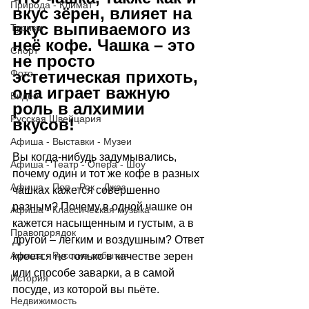
Природа - Климат
вкус зёрен, влияет на 
вкус выпиваемого из 
Туризм
неё кофе. Чашка – это 
Спорт
не просто 
Фото
эстетическая прихоть, 
она играет важную 
Видео
роль в алхимии 
Русская Швейцария
вкусов!
Афиша - Выставки - Музеи
Вы когда-нибудь задумывались, 
Афиша - Театр - Опера - Шоу
почему один и тот же кофе в разных 
Афиша - Поп - Рок - Джаз
чашках кажется совершенно 
разным? Почему в одной чашке он 
Афиша - Классическая музыка
кажется насыщенным и густым, а в 
Правопорядок
другой 
–
 легким и воздушным? Ответ 
Афиша - Русские события
кроется не только в качестве зерен 
или способе заварки, а в самой 
История
посуде, из которой вы пьёте. 
Недвижимость