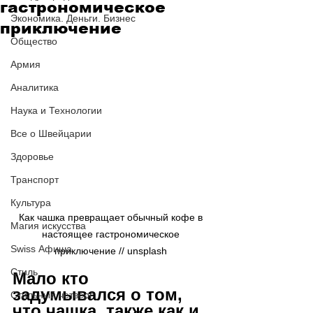
гастрономическое
Экономика. Деньги. Бизнес
приключение
Общество
Армия
Аналитика
Наука и Технологии
Все о Швейцарии
Здоровье
Транспорт
Культура
Как чашка превращает обычный кофе в 
Магия искусства
настоящее гастрономическое 
Swiss Афиша
приключение // 
unsplash
Стиль
Мало кто 
задумывался о том, 
Стильный четверг
что чашка, также как и 