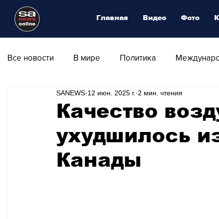
Главная
Видео
Фото
К
Все новости
В мире
Политика
Междунаро
SANEWS
12 июн. 2025 г.
2 мин. чтения
Общество
Армия
Аналитика
Наука и
Качество возд
ухудшилось из
Транспорт
Культура
Магия искусства
Канады
Природа - Климат
Туризм
Спорт
Фот
Афиша - Выставки - Музеи
Афиша - Театр - Оп