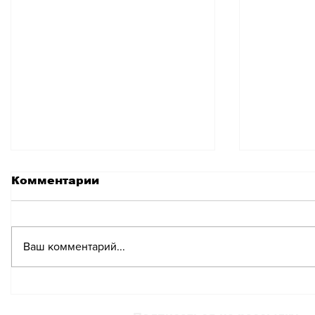
Комментарии
Ваш комментарий...
Температура воды
Швейца
резко понизилась в
дыму л