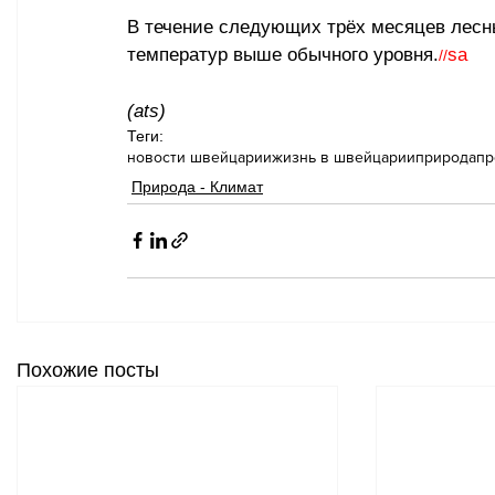
В течение следующих трёх месяцев лесны
температур выше обычного уровня.
sa
//
(ats)
Теги:
новости швейцарии
жизнь в швейцарии
природа
пр
Природа - Климат
Похожие посты