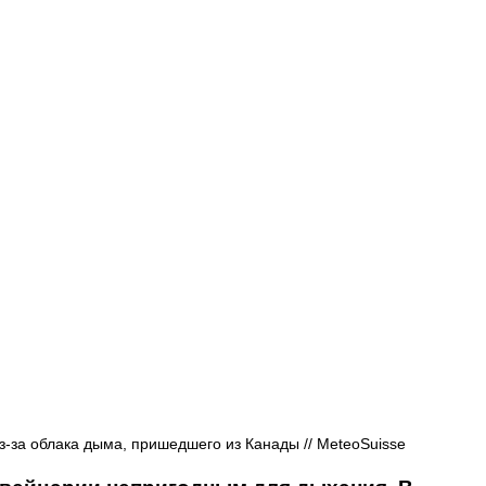
Афиша - Русские события
История
з-за облака дыма, пришедшего из Канады // MeteoSuisse