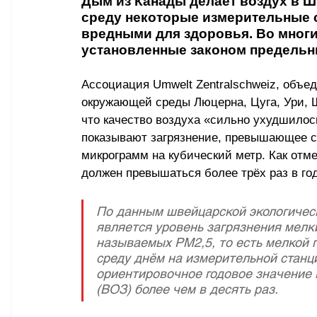
Дым из Канады делает воздух в Ш
среду некоторые измерительные с
вредными для здоровья. Во мног
установленные законом предельны
Ассоциация Umwelt Zentralschweiz, объе
окружающей среды Люцерна, Цуга, Ури, 
что качество воздуха «сильно ухудшилос
показывают загрязнение, превышающее с
микрограмм на кубический метр. Как отм
должен превышаться более трёх раз в год
По данным швейцарской экологическ
является уровень загрязнения мелк
называемых PM2,5, то есть мелкой 
среду днём на измерительной станц
ориентировочное годовое значение 
(ВОЗ) более чем в десять раз.