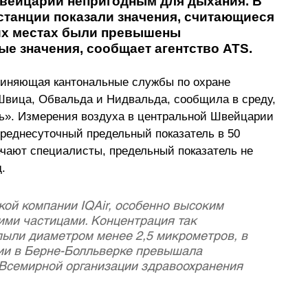
вейцарии непригодным для дыхания. В 
танции показали значения, считающиеся 
их местах были превышены 
е значения, сообщает агентство ATS.
диняющая кантональные службы по охране 
Швица, Обвальда и Нидвальда, сообщила в среду, 
ь». Измерения воздуха в центральной Швейцарии 
реднесуточный предельный показатель в 50 
ечают специалисты, предельный показатель не 
.
ой компании IQAir, особенно высоким 
ими частицами. Концентрация так 
пыли диаметром менее 2,5 микрометров, в 
ии в Берне-Болльверке превышала 
Всемирной организации здравоохранения 