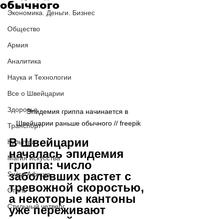
обычного
Экономика. Деньги. Бизнес
Общество
Армия
Аналитика
Наука и Технологии
Все о Швейцарии
Здоровье
Эпидемия гриппа начинается в 
Швейцарии раньше обычного // 
freepik
Транспорт
В Швейцарии 
Культура
началась эпидемия 
Магия искусства
гриппа: число 
заболевших растет с 
Swiss Афиша
тревожной скоростью, 
Стиль
а некоторые кантоны 
Стильный четверг
уже переживают 