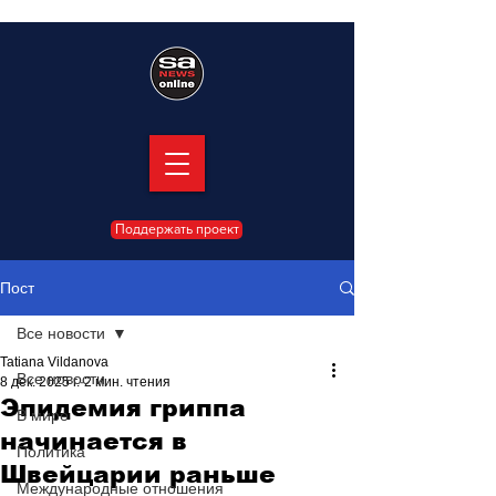
Поддержать проект
Пост
Все новости
Tatiana Vildanova
Все новости
8 дек. 2025 г.
2 мин. чтения
Эпидемия гриппа
В мире
начинается в
Политика
Швейцарии раньше
Международные отношения