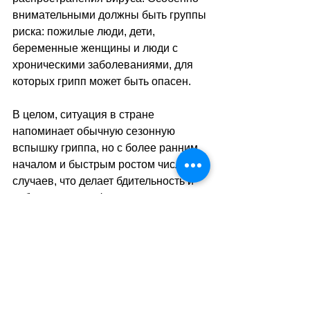
внимательными должны быть группы 
риска: пожилые люди, дети, 
беременные женщины и люди с 
хроническими заболеваниями, для 
которых грипп может быть опасен. 
В целом, ситуация в стране 
напоминает обычную сезонную 
вспышку гриппа, но с более ранним 
началом и быстрым ростом числа 
случаев, что делает бдительность и 
соблюдение профилактических мер 
особенно важными.
sa
//
(
ез
)
Теги:
новости швейцарии
здравоохранение
здоровье
Здоровье