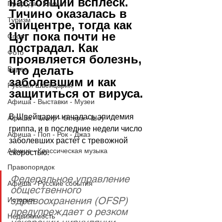
настоящий всплеск. 
Природа - Климат
Тичино оказалась в 
Туризм
эпицентре, тогда как 
Цуг пока почти не 
Спорт
пострадал. Как 
Фото
проявляется болезнь, 
что делать 
Видео
заболевшим и как 
Русская Швейцария
защититься от вируса.
Афиша - Выставки - Музеи
В Швейцарии началась эпидемия 
Афиша - Театр - Опера - Шоу
гриппа, и в последние недели число 
Афиша - Поп - Рок - Джаз
заболевших растет с тревожной 
Афиша - Классическая музыка
скоростью. 
Правопорядок
Федеральное управление 
Афиша - Русские события
общественного 
здравоохранения (OFSP) 
История
предупреждает о резком 
Недвижимость