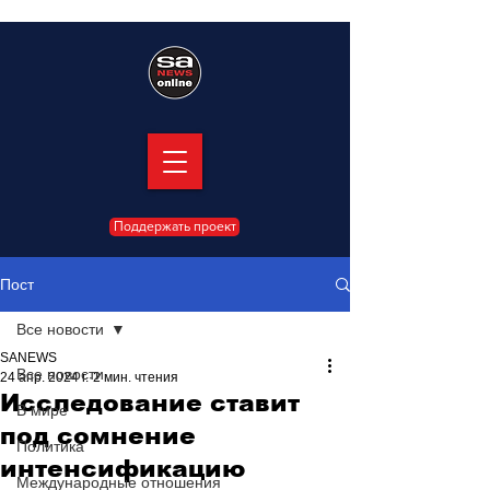
Поддержать проект
Пост
Все новости
SANEWS
Все новости
24 апр. 2024 г.
2 мин. чтения
Исследование ставит
В мире
под сомнение
Политика
интенсификацию
Международные отношения