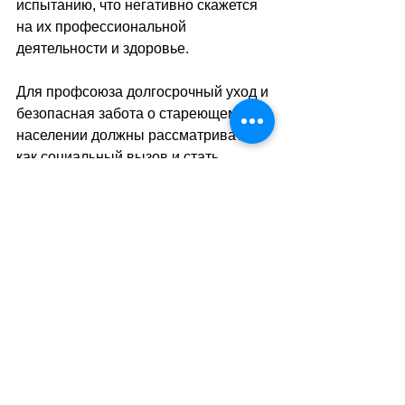
испытанию, что негативно скажется 
на их профессиональной 
деятельности и здоровье.
Для профсоюза долгосрочный уход и 
безопасная забота о стареющем 
населении должны рассматриваться 
как социальный вызов и стать 
политическим приоритетом. И голос 
сиделок должен быть услышан в этих 
дебатах. Именно поэтому в 
настоящее время разрабатывается 
«Манифест о качественном уходе». 
В августе планируется провести 
конференцию. 
//SA
(ats/тв)
Теги:
экономика
медицина