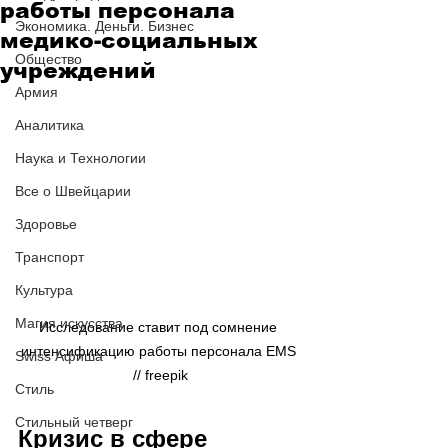
работы персонала
Экономика. Деньги. Бизнес
медико-социальных
Общество
учреждений
Армия
Аналитика
Наука и Технологии
Все о Швейцарии
Здоровье
Транспорт
Культура
Магия искусства
Исследование ставит под сомнение 
интенсификацию работы персонала EMS 
Swiss Афиша
// freepik
Стиль
Стильный четверг
Кризис в сфере 