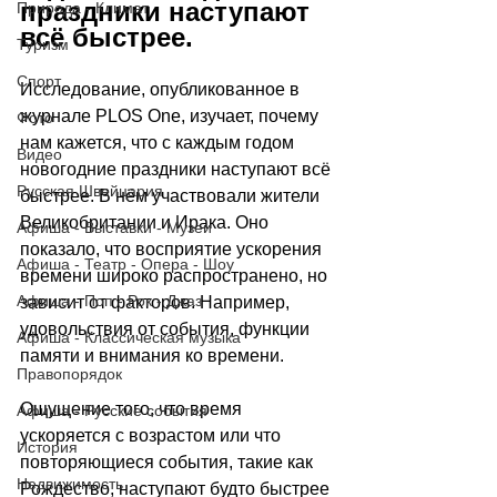
праздники наступают 
Природа - Климат
всё быстрее. 
Туризм
Спорт
Исследование, опубликованное в 
журнале PLOS One, изучает, почему 
Фото
нам кажется, что с каждым годом 
Видео
новогодние праздники наступают всё 
Русская Швейцария
быстрее. В нём участвовали жители 
Великобритании и Ирака. Оно 
Афиша - Выставки - Музеи
показало, что восприятие ускорения 
Афиша - Театр - Опера - Шоу
времени широко распространено, но 
Афиша - Поп - Рок - Джаз
зависит от факторов. Например,  
удовольствия от события, функции 
Афиша - Классическая музыка
памяти и внимания ко времени.
Правопорядок
Ощущение того, что время 
Афиша - Русские события
ускоряется с возрастом или что 
История
повторяющиеся события, такие как 
Недвижимость
Рождество, наступают будто быстрее 