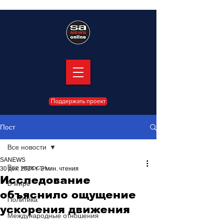
Поддержать проект
Пост
Все новости
SANEWS
Все новости
30 дек. 2024 г.
2 мин. чтения
Исследование
В мире
объяснило ощущение
Политика
ускорения движения
Международные отношения