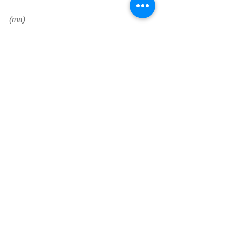
(тв)
Теги:
наука
новости
Наука и Технологии
Смотреть все
Похожие посты