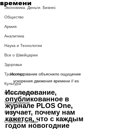
времени
Экономика. Деньги. Бизнес
Общество
Армия
Аналитика
Наука и Технологии
Все о Швейцарии
Здоровье
Транспорт
Исследование объяснило ощущение 
ускорения движения времени // es
Культура
Исследование, 
Магия искусства
опубликованное в 
Swiss Афиша
журнале PLOS One, 
изучает, почему нам 
Стиль
кажется, что с каждым 
Стильный четверг
годом новогодние 