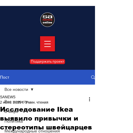
Поддержать проект
Пост
Все новости
SANEWS
Все новости
2 нояб. 2025 г.
3 мин. чтения
Исследование Ikea
В мире
выявило привычки и
Политика
стереотипы швейцарцев
Международные отношения