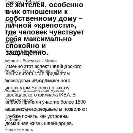
Природа - Климат
её жителей, особенно 
в их отношении к 
Туризм
собственному дому – 
Спорт
личной «крепости», 
где человек чувствует 
Фото
себя максимально 
Видео
спокойно и 
защищённо.
Русская Швейцария
Афиша - Выставки - Музеи
Именно этот аспект швейцарского 
Афиша - Театр - Опера - Шоу
менталитета стал предметом 
исследования, проведённого 
Афиша - Поп - Рок - Джаз
институтом Sotomo по заказу 
Афиша - Классическая музыка
швейцарского филиала IKEA. В 
Правопорядок
опросе приняли участие более 1800 
человек, и его результаты позволяют 
Афиша - Русские события
глубже понять, как устроена 
История
домашняя жизнь швейцарцев.
Недвижимость