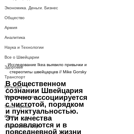
Экономика. Деньги. Бизнес
Общество
Армия
Аналитика
Наука и Технологии
Все о Швейцарии
Исследование Ikea выявило привычки и 
Здоровье
стереотипы швейцарцев // Mike Gorsky
Транспорт
В общественном 
Культура
сознании Швейцария 
прочно ассоциируется 
Магия искусства
с чистотой, порядком 
Swiss Афиша
и пунктуальностью. 
Эти качества 
Стиль
проявляются и в 
Стильный четверг
повседневной жизни 