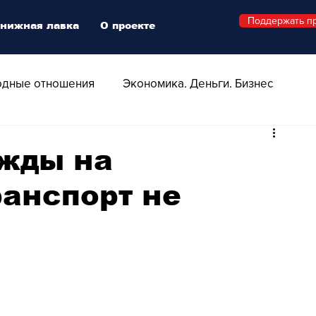
Поддержать п
нижная лавка
О проекте
дные отношения
Экономика. Деньги. Бизнес
 Технологии
Все о Швейцарии
Здоровье
ежды на
ранспорт не
Swiss Афиша
Стиль
Стильный четверг
о
Видео
Русская Швейцария
ера - Шоу
Афиша - Поп - Рок - Джаз