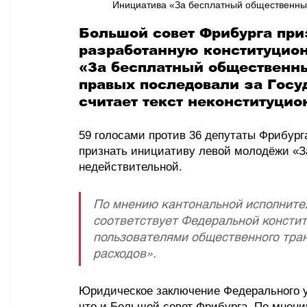
Инициатива «За бесплатный общественный 
Большой совет Фрибурга при
разработанную конституцио
«За бесплатный общественны
правых последовали за Госу
считает текст неконституци
59 голосами против 36 депутаты Фрибург
признать инициативу левой молодёжи «З
недействительной. 
По мнению кантональной исполнител
соответствует Федеральной констит
пользователями общественного тра
расходов».
Юридическое заключение Федерального у
что и Большой совет Фрибурга. По мнени