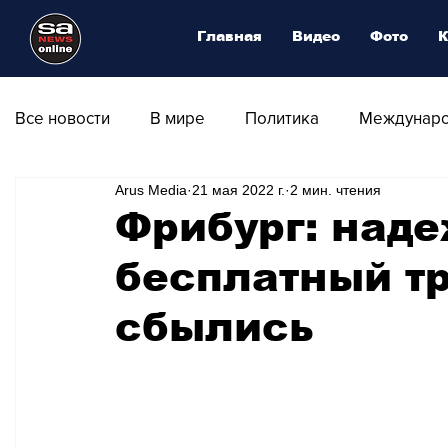
Главная
Видео
Фото
К
Все новости
В мире
Политика
Междунаро
Arus Media
21 мая 2022 г.
2 мин. чтения
Общество
Армия
Аналитика
Наука и
Фрибург: над
бесплатный т
Транспорт
Культура
Магия искусства
сбылись
Природа - Климат
Туризм
Спорт
Фот
Афиша - Выставки - Музеи
Афиша - Театр - Оп