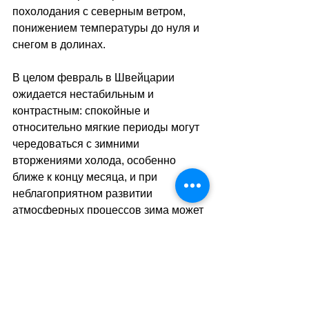
похолодания с северным ветром, 
понижением температуры до нуля и 
снегом в долинах. 
В целом февраль в Швейцарии 
ожидается нестабильным и 
контрастным: спокойные и 
относительно мягкие периоды могут 
чередоваться с зимними 
вторжениями холода, особенно 
ближе к концу месяца, и при 
неблагоприятном развитии 
атмосферных процессов зима может 
напомнить о себе даже в начале 
марта.
sa
//
(
ар
)
Теги:
новости швейцарии
природа
климат