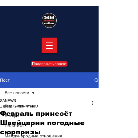
Поддержать проект
Пост
Все новости
SANEWS
Все новости
1 февр.
2 мин. чтения
Февраль принесёт
В мире
Швейцарии погодные
Политика
сюрпризы
Международные отношения