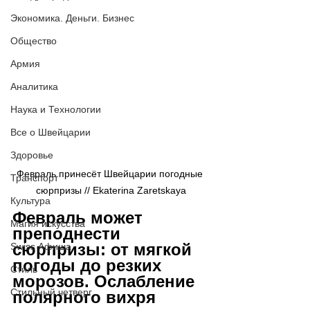
Экономика. Деньги. Бизнес
Общество
Армия
Аналитика
Наука и Технологии
Все о Швейцарии
Здоровье
Февраль принесёт Швейцарии погодные 
Транспорт
сюрпризы // 
Ekaterina Zaretskaya
Культура
Февраль может 
Магия искусства
преподнести 
сюрпризы: от мягкой 
Swiss Афиша
погоды до резких 
Стиль
морозов. Ослабление 
Стильный четверг
полярного вихря 