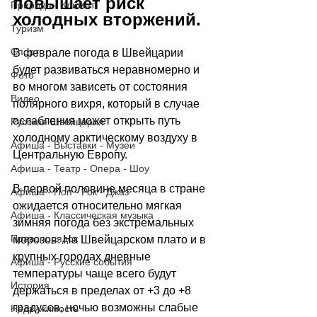
повышает риск 
Природа - Климат
холодных вторжений.
Туризм
Спорт
В феврале погода в Швейцарии 
будет развиваться неравномерно и 
Фото
во многом зависеть от состояния 
Видео
полярного вихря, который в случае 
ослабления может открыть путь 
Русская Швейцария
холодному арктическому воздуху в 
Афиша - Выставки - Музеи
Центральную Европу. 
Афиша - Театр - Опера - Шоу
В первой половине месяца в стране 
Афиша - Поп - Рок - Джаз
ожидается относительно мягкая 
Афиша - Классическая музыка
зимняя погода без экстремальных 
Правопорядок
морозов. На Швейцарском плато и в 
крупных городах дневные 
Афиша - Русские события
температуры чаще всего будут 
История
держаться в пределах от +3 до +8 
градусов, ночью возможны слабые 
Недвижимость