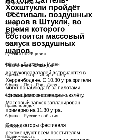
на горе Саттель-
Природа - Климат
Хохштукли пройдёт 
Туризм
Фестиваль воздушных 
шаров в Штукли, во 
Спорт
время которого 
Фото
состоится массовый 
запуск воздушных 
Видео
шаров.
Русская Швейцария
Афиша - Выставки - Музеи
Различные команды 
воздухоплавателей встречаются в 
Афиша - Театр - Опера - Шоу
Херренбодене. С 10.30 утра зрители 
Афиша - Поп - Рок - Джаз
могут понаблюдать за пилотами, 
Афиша - Классическая музыка
готовящими свои шары ко взлёту. 
Массовый запуск запланирован 
Правопорядок
примерно на 11.30 утра. 
Афиша - Русские события
Организаторы фестиваля 
История
рекомендуют всем посетителям 
Недвижимость