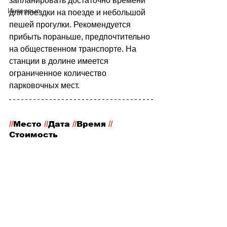
запланировать достаточно времени 
Интервью
для поездки на поезде и небольшой 
пешей прогулки. Рекомендуется 
прибыть пораньше, предпочтительно 
на общественном транспорте. На 
станции в долине имеется 
ограниченное количество 
парковочных мест.
//
Место
 //
Дата 
//
Время 
//
Стоимость