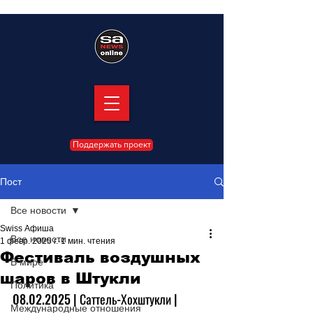
Поддержать проект
Пост
Все новости
Swiss Афиша
Все новости
1 февр. 2025 г.
1 мин. чтения
Фестиваль воздушных
В мире
шаров в Штукли
Политика
08.02
.2025 | Саттель-Хохштукли | 
Международные отношения