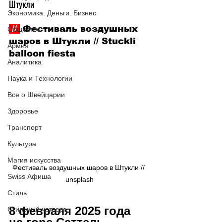
Штукли
Экономика. Деньги. Бизнес
 // 
 Фестиваль воздушных 
Общество
шаров в Штукли // Stuckli 
Армия
balloon fiesta
Аналитика
Наука и Технологии
Все о Швейцарии
Здоровье
Транспорт
Культура
Магия искусства
Фестиваль воздушных шаров в Штукли // 
Swiss Афиша
unsplash
Стиль
8 февраля 2025 года 
Стильный четверг