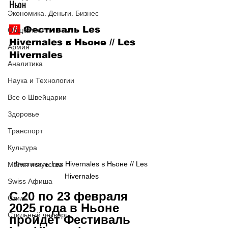
Ньон
Экономика. Деньги. Бизнес
 // 
 Фестиваль Les 
Общество
Hivernales в Ньоне // Les 
Армия
Hivernales
Аналитика
Наука и Технологии
Все о Швейцарии
Здоровье
Транспорт
Культура
Фестиваль Les Hivernales в Ньоне // Les 
Магия искусства
Hivernales
Swiss Афиша
С 20 по 23 февраля 
Стиль
2025 года в Ньоне 
Стильный четверг
пройдёт Фестиваль 