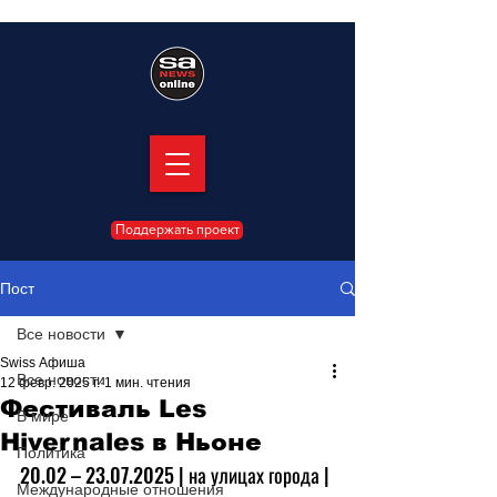
Поддержать проект
Пост
Все новости
Swiss Афиша
Все новости
12 февр. 2025 г.
1 мин. чтения
Фестиваль Les
В мире
Hivernales в Ньоне
Политика
20.02 
– 23.07
.2025 | на улицах города | 
Международные отношения