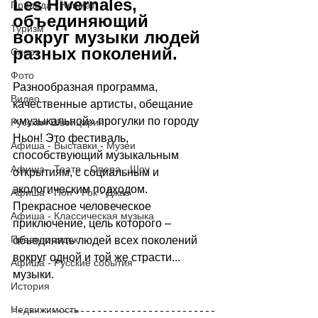
Les Hivernales, 
Природа - Климат
объединяющий 
Туризм
вокруг музыки людей 
разных поколений.
Спорт
Фото
Разнообразная программа, 
Видео
качественные артисты, обещание 
«музыкальной» прогулки по городу 
Русская Швейцария
Ньон! Это фестиваль, 
Афиша - Выставки - Музеи
способствующий музыкальным 
Афиша - Театр - Опера - Шоу
открытиям, с социальным и 
экологическим подходом. 
Афиша - Поп - Рок - Джаз
Прекрасное человеческое 
Афиша - Классическая музыка
приключение, цель которого 
–
Правопорядок
объединить людей всех поколений 
вокруг одной и той же страсти... 
Афиша - Русские события
музыки.
История
Недвижимость