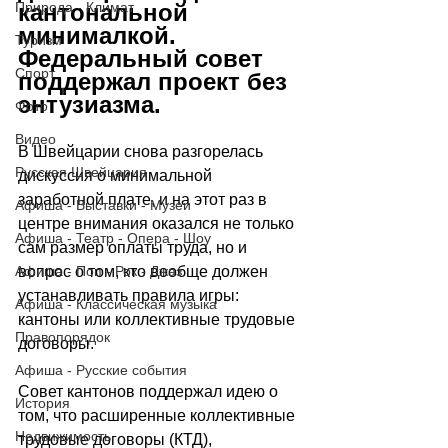
Природа - Климат
кантональной 
минималкой. 
Туризм
Федеральный совет 
Спорт
поддержал проект без 
энтузиазма.
Фото
Видео
В Швейцарии снова разгорелась 
Русская Швейцария
дискуссия о минимальной 
заработной плате, и на этот раз в 
Афиша - Выставки - Музеи
центре внимания оказался не только 
Афиша - Театр - Опера - Шоу
сам размер оплаты труда, но и 
Афиша - Поп - Рок - Джаз
вопрос о том, кто вообще должен 
устанавливать правила игры: 
Афиша - Классическая музыка
кантоны или коллективные трудовые 
Правопорядок
договоры. 
Афиша - Русские события
Совет кантонов поддержал идею о 
История
том, что расширенные коллективные 
Недвижимость
трудовые договоры (КТД), 