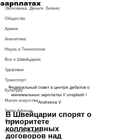
зарплатах
Экономика. Деньги. Бизнес
Общество
Армия
Аналитика
Наука и Технологии
Все о Швейцарии
Здоровье
Транспорт
Федеральный совет в центре дебатов о 
Культура
минимальных зарплатах // 
unsplash / 
Магия искусства
Andreeva V
Swiss Афиша
В Швейцарии спорят о 
приоритете 
Стиль
коллективных 
Стильный четверг
договоров над 