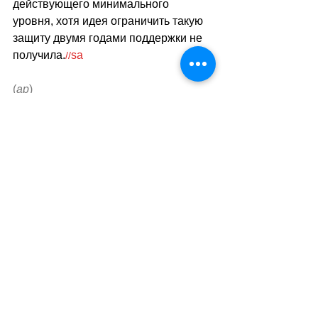
действующего минимального 
уровня, хотя идея ограничить такую 
защиту двумя годами поддержки не 
получила.
sa
//
(
ар
)
Теги:
новости швейцарии
политика
закон
Политика
Смотреть все
Похожие посты