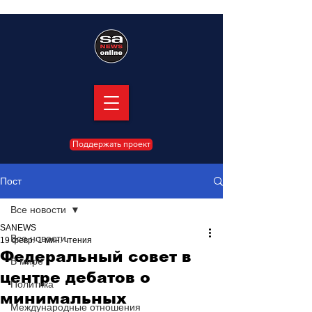
Поддержать проект
Пост
Все новости
SANEWS
Все новости
19 февр.
1 мин. чтения
Федеральный совет в
В мире
центре дебатов о
Политика
минимальных
Международные отношения