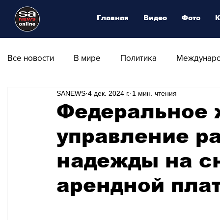
Главная
Видео
Фото
К
Все новости
В мире
Политика
Междунаро
SANEWS
4 дек. 2024 г.
1 мин. чтения
Общество
Армия
Аналитика
Наука и
Федеральное
управление р
Транспорт
Культура
Магия искусства
надежды на с
Природа - Климат
Туризм
Спорт
Фот
арендной пла
Афиша - Выставки - Музеи
Афиша - Театр - Оп