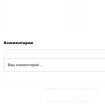
Комментарии
Ваш комментарий...
Парламент может
Неизве
запретить
Швейца
официальное общение
Францу
Подписаться на рассылку
на английском языке
набирае
двуязыч