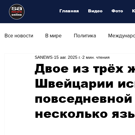
Главная
Видео
Фото
К
Все новости
В мире
Политика
Междунаро
SANEWS
15 авг. 2025 г.
2 мин. чтения
Общество
Армия
Аналитика
Наука и
Двое из трёх 
Швейцарии ис
Транспорт
Культура
Магия искусства
повседневной
Природа - Климат
Туризм
Спорт
Фот
несколько яз
Афиша - Выставки - Музеи
Афиша - Театр - Оп