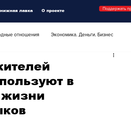
Поддержать п
нижная лавка
О проекте
дные отношения
Экономика. Деньги. Бизнес
 Технологии
Все о Швейцарии
Здоровье
жителей
пользуют в
Swiss Афиша
Стиль
Стильный четверг
 жизни
о
Видео
Русская Швейцария
ыков
ера - Шоу
Афиша - Поп - Рок - Джаз