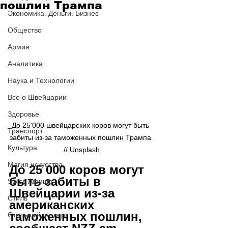
пошлин Трампа
Экономика. Деньги. Бизнес
Общество
Армия
Аналитика
Наука и Технологии
Все о Швейцарии
Здоровье
До 25'000 швейцарских коров могут быть 
Транспорт
забиты из-за таможенных пошлин Трампа 
Культура
// Unsplash
Магия искусства
До 25 000 коров могут 
быть забиты в 
Swiss Афиша
Швейцарии из-за 
Стиль
американских 
таможенных пошлин, 
Стильный четверг