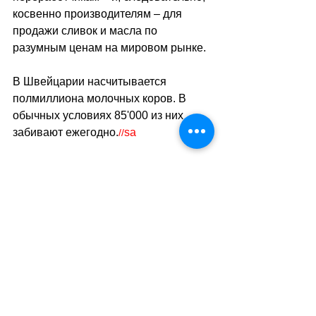
косвенно производителям – для 
продажи сливок и масла по 
разумным ценам на мировом рынке.
В Швейцарии насчитывается 
полмиллиона молочных коров. В 
обычных условиях 85'000 из них 
забивают ежегодно.
sa
//
(ats/мк)
Теги:
новости швейцарии
экономика
сша
пошлины
Экономика. Деньги. Бизнес