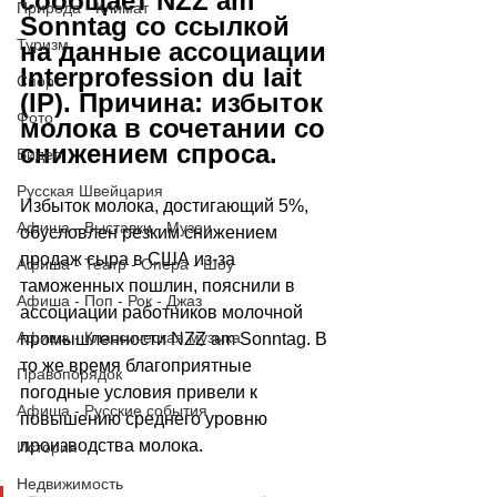
сообщает NZZ am 
Природа - Климат
Sonntag со ссылкой 
Туризм
на данные ассоциации 
Interprofession du lait 
Спорт
(IP). Причина: избыток 
Фото
молока в сочетании со 
снижением спроса.
Видео
Русская Швейцария
Избыток молока, достигающий 5%, 
Афиша - Выставки - Музеи
обусловлен резким снижением 
продаж сыра в США из-за 
Афиша - Театр - Опера - Шоу
таможенных пошлин, пояснили в 
Афиша - Поп - Рок - Джаз
ассоциации работников молочной 
Афиша - Классическая музыка
промышленности NZZ am Sonntag. В 
то же время благоприятные 
Правопорядок
погодные условия привели к 
Афиша - Русские события
повышению среднего уровню 
производства молока.
История
Недвижимость