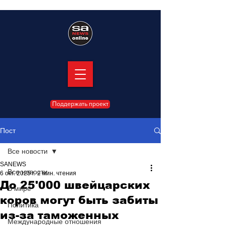
Поддержать проект
Пост
Все новости
SANEWS
Все новости
6 окт. 2025 г.
2 мин. чтения
До 25'000 швейцарских
В мире
коров могут быть забиты
Политика
из-за таможенных
Международные отношения