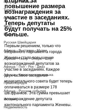
вторник за 
Природа - Климат
повышение размера 
Туризм
вознаграждения за 
участие в заседаниях. 
Спорт
Теперь депутаты 
Фото
будут получать на 25% 
больше.
Видео
Русская Швейцария
Первым решением, только что 
Афиша - Выставки - Музеи
избранного парламента города 
Женевы стало повышение 
Афиша - Театр - Опера - Шоу
вознаграждений депутатов за 
Афиша - Поп - Рок - Джаз
участие в заседаниях. Каждое 
Афиша - Классическая музыка
двухчасовое заседание 
муниципального совета будет теперь 
Правопорядок
оплачиваться в размере 178 
Афиша - Русские события
шв.франков. Эта сумма превышает 
вознаграждение депутата 
История
кантонального парламента Женевы.
Недвижимость