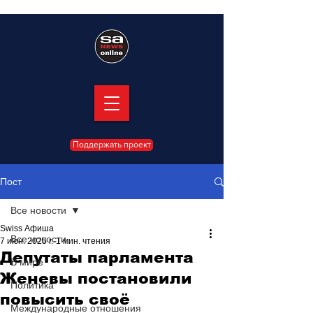
Поддержать проект
Пост
Все новости
Swiss Афиша
Все новости
7 июн. 2025 г.
1 мин. чтения
Депутаты парламента
В мире
Женевы постановили
Политика
повысить своё
Международные отношения