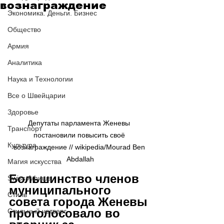
вознаграждение
Экономика. Деньги. Бизнес
Общество
Армия
Аналитика
Наука и Технологии
Все о Швейцарии
Здоровье
Депутаты парламента Женевы 
Транспорт
постановили повысить своё 
Культура
вознаграждение // wikipedia/Mourad Ben 
Abdallah
Магия искусства
Большинство членов 
Swiss Афиша
муниципального 
Стиль
совета города Женевы 
проголосовало во 
Стильный четверг