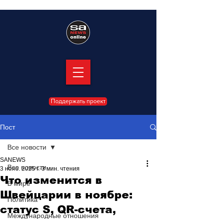
Поддержать проект
Пост
Все новости
SANEWS
Все новости
3 нояб. 2025 г.
3 мин. чтения
Что изменится в
В мире
Швейцарии в ноябре:
Политика
статус S, QR-счета,
Международные отношения