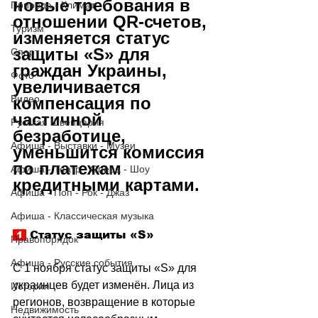
новые требования в 
Природа - Климат
отношении QR-счетов, 
Туризм
изменяется статус 
защиты «S» для 
Спорт
граждан Украины, 
Фото
увеличивается 
Видео
компенсация по 
частичной 
Русская Швейцария
безработице, 
Афиша - Выставки - Музеи
уменьшится комиссия 
по платежам 
Афиша - Театр - Опера - Шоу
кредитными картами.
Афиша - Поп - Рок - Джаз
Афиша - Классическая музыка
 Статус защиты «S»
 1 
Правопорядок
Афиша - Русские события
С 1 ноября статус защиты «S» для 
украинцев будет изменён. Лица из 
История
регионов, возвращение в которые 
Недвижимость