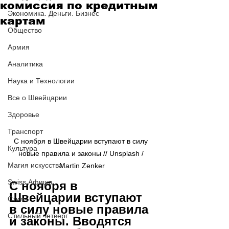
комиссия по кредитным
Экономика. Деньги. Бизнес
картам
Общество
Армия
Аналитика
Наука и Технологии
Все о Швейцарии
Здоровье
Транспорт
С ноября в Швейцарии вступают в силу 
Культура
новые правила и законы // Unsplash / 
Магия искусства
Martin Zenker
Swiss Афиша
С ноября в 
Швейцарии вступают 
Стиль
в силу новые правила 
Стильный четверг
и законы. Вводятся 