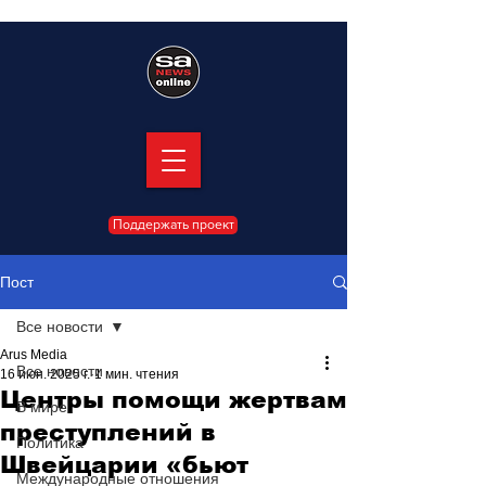
Поддержать проект
Пост
Все новости
Arus Media
Все новости
16 июн. 2025 г.
1 мин. чтения
Центры помощи жертвам
В мире
преступлений в
Политика
Швейцарии «бьют
Международные отношения