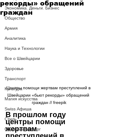
рекорды» обращений
Экономика. Деньги. Бизнес
граждан
Общество
Армия
Аналитика
Наука и Технологии
Все о Швейцарии
Здоровье
Транспорт
Центры помощи жертвам преступлений в 
Культура
Швейцарии «бьют рекорды» обращений 
Магия искусства
граждан // freepik
Swiss Афиша
В прошлом году 
Стиль
центры помощи 
жертвам 
Стильный четверг
преступлений в 