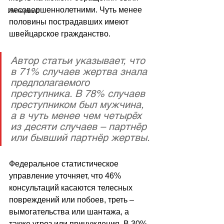
несовершеннолетними. Чуть менее 
Интервью
половины пострадавших имеют 
швейцарское гражданство.
Автор статьи указывает, что 
в 71% случаев жертва знала 
предполагаемого 
преступника. В 78% случаев 
преступником был мужчина, 
а в чуть менее чем четырёх 
из десяти случаев – партнёр 
или бывший партнёр жертвы.
Федеральное статистическое 
управление уточняет, что 46% 
консультаций касаются телесных 
повреждений или побоев, треть 
–
вымогательства или шантажа, а 
также угроз или принуждения. В 30% 