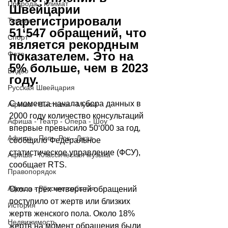
Природа - Климат
Швейцарии 
зарегистрировали 
Туризм
51‘547 обращений, что 
Спорт
является рекордным 
показателем. Это на 
Фото
5% больше, чем в 2023 
Видео
году.
Русская Швейцария
С момента начала сбора данных в 
Афиша - Выставки - Музеи
2000 году количество консультаций 
Афиша - Театр - Опера - Шоу
впервые превысило 50
‘
000 за год, 
Афиша - Поп - Рок - Джаз
сообщило Федеральное 
статистическое управление (ФСУ), 
Афиша - Классическая музыка
сообщает RTS. 
Правопорядок
Афиша - Русские события
Около трёх четвертей обращений 
поступило от жертв или близких 
История
жертв женского пола. Около 18% 
Недвижимость
жертв на момент обращения были 