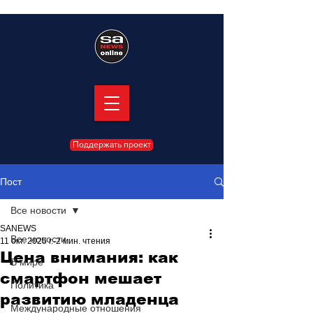
Поддержать проект
Пост
Все новости
SANEWS
Все новости
11 окт. 2025 г.
2 мин. чтения
Цена внимания: как
В мире
смартфон мешает
Политика
развитию младенца
Международные отношения