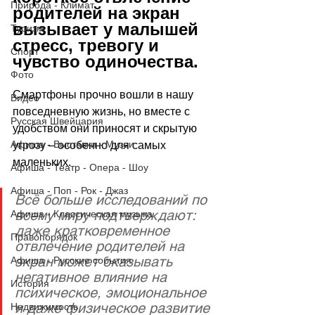
Природа - Климат
родителей на экран 
вызывает у малышей 
Туризм
стресс, тревогу и 
Спорт
чувство одиночества.
Фото
Смартфоны прочно вошли в нашу 
Видео
повседневную жизнь, но вместе с 
Русская Швейцария
удобством они приносят и скрытую 
Афиша - Выставки - Музеи
угрозу 
–
 особенно для самых 
маленьких. 
Афиша - Театр - Опера - Шоу
Афиша - Поп - Рок - Джаз
Всё больше исследований по 
всему миру подтверждают: 
Афиша - Классическая музыка
даже кратковременное 
Правопорядок
отвлечение родителей на 
экран может оказывать 
Афиша - Русские события
негативное влияние на 
История
психическое, эмоциональное 
и даже физическое развитие 
Недвижимость