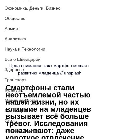
Экономика. Деньги. Бизнес
Общество
Армия
Аналитика
Наука и Технологии
Все о Швейцарии
Цена внимания: как смартфон мешает 
Здоровье
развитию младенца // 
unsplash
Транспорт
Смартфоны стали 
Культура
неотъемлемой частью 
Магия искусства
нашей жизни, но их 
влияние на младенцев 
Swiss Афиша
вызывает всё больше 
Стиль
тревог. Исследования 
показывают: даже 
Стильный четверг
короткое отвлечение 