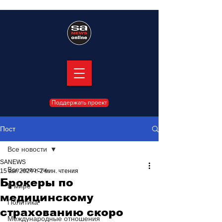
Поддержать проект
Пост
Все новости
SANEWS
Все новости
15 авг. 2024 г.
2 мин. чтения
Брокеры по
В мире
медицинскому
Политика
страхованию скоро
Международные отношения