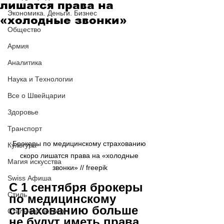
лишатся права на
Экономика. Деньги. Бизнес
«холодные звонки»
Общество
Армия
Аналитика
Наука и Технологии
Все о Швейцарии
Здоровье
Транспорт
Брокеры по медицинскому страхованию 
Культура
скоро лишатся права на «холодные 
Магия искусства
звонки» // freepik
Swiss Афиша
С 1 сентября брокеры 
Стиль
по медицинскому 
страхованию больше 
Стильный четверг
не будут иметь права 