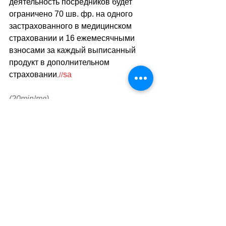
деятельность посредников будет 
ограничено 70 шв. фр. на одного 
застрахованного в медицинском 
страховании и 16 ежемесячными 
взносами за каждый выписанный 
продукт в дополнительном 
страховании
sa
.
//
(20min
/
тв)
Теги:
новости швейцарии
правопорядок
федеральный совет
Правопорядок