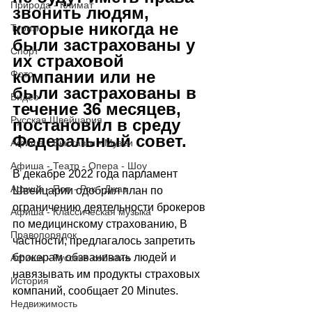
Природа - Климат
звонить людям, 
которые никогда не 
Туризм
были застрахованы у 
Спорт
их страховой 
компании или не 
Фото
были застрахованы в 
Видео
течение 36 месяцев, 
Русская Швейцария
постановил в среду 
Федеральный совет.
Афиша - Выставки - Музеи
Афиша - Театр - Опера - Шоу
В декабре 2022 года парламент 
Афиша - Поп - Рок - Джаз
Швейцарии одобрил план по 
ограничению деятельности брокеров 
Афиша - Классическая музыка
по медицинскому страхованию, В 
Правопорядок
частности, предлагалось запретить 
брокерам обзванивать людей и 
Афиша - Русские события
навязывать им продукты страховых 
История
компаний, сообщает 
20 Minutes.
Недвижимость