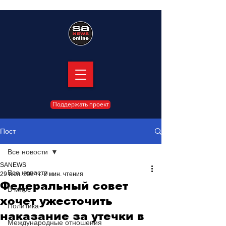
Поддержать проект
Пост
Все новости
SANEWS
Все новости
29 июл. 2024 г.
2 мин. чтения
Федеральный совет
В мире
хочет ужесточить
Политика
наказание за утечки в
Международные отношения