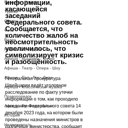
информации, 
Природа - Климат
касающейся 
Туризм
заседаний 
Федерального совета. 
Спорт
Сообщается, что 
Фото
количество жалоб на 
Видео
неосмотрительность 
увеличилось, что 
Русская Швейцария
символизирует кризис 
Афиша - Выставки - Музеи
и разобщённость.
Афиша - Театр - Опера - Шоу
Афиша - Поп - Рок - Джаз
Генеральная прокуратура 
Швейцарии ведёт уголовное 
Афиша - Классическая музыка
расследование по факту утечки 
Правопорядок
информации о том, как проходило 
Афиша - Русские события
заседание Федерального совета 14 
декабря 2023 года, на котором были 
История
проведены назначения министров в 
Недвижимость
различные министерства, сообщает 