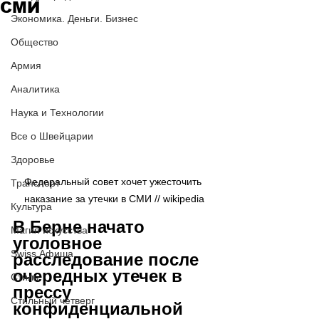
СМИ
Экономика. Деньги. Бизнес
Общество
Армия
Аналитика
Наука и Технологии
Все о Швейцарии
Здоровье
Федеральный совет хочет ужесточить 
Транспорт
наказание за утечки в СМИ // wikipedia
Культура
В Берне начато 
Магия искусства
уголовное 
Swiss Афиша
расследование после 
очередных утечек в 
Стиль
прессу 
Стильный четверг
конфиденциальной 