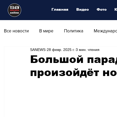
Главная
Видео
Фото
К
Все новости
В мире
Политика
Междунаро
SANEWS
28 февр. 2025 г.
3 мин. чтения
Общество
Армия
Аналитика
Наука и
Большой пара
произойдёт н
Транспорт
Культура
Магия искусства
Природа - Климат
Туризм
Спорт
Фот
Афиша - Выставки - Музеи
Афиша - Театр - Оп