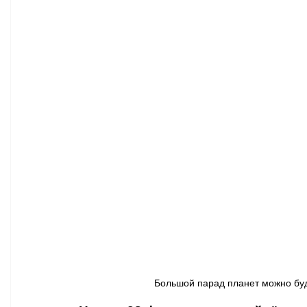
Афиша - Классическая музыка
Правопорядок
Недвижимость
Большой парад планет можно будет