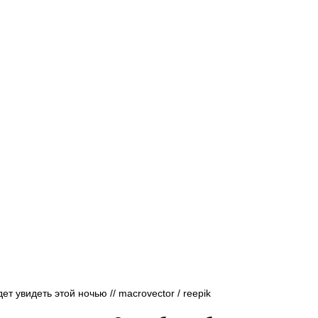
Афиша - Русские события
История
 увидеть этой ночью // macrovector / reepik