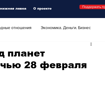
Поддержать п
нижная лавка
О проекте
дные отношения
Экономика. Деньги. Бизнес
 Технологии
Все о Швейцарии
Здоровье
д планет
очью 28 февраля
Swiss Афиша
Стиль
Стильный четверг
о
Видео
Русская Швейцария
ера - Шоу
Афиша - Поп - Рок - Джаз