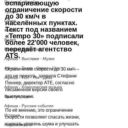
оспаривающую 
Природа - Климат
ограничение скорости 
Туризм
до 30 км/ч в 
Спорт
населённых пунктах. 
Текст под названием 
Фото
«Tempo 30» подписали 
Видео
более 22'000 человек, 
передаёт агентство 
Русская Швейцария
ATS.
Афиша - Выставки - Музеи
Афиша - Театр - Опера - Шоу
Ограничение скорости до 30 км/ч – 
это не прихоть, заявила Стефани 
Афиша - Поп - Рок - Джаз
Пенхер, директор ATE, согласно 
Афиша - Классическая музыка
письменной версии своего 
Правопорядок
выступления.
Афиша - Русские события
По её мнению, это ограничение 
История
скорости позволяет спасать жизни, 
снижать уровень шума и улучшать 
Недвижимость