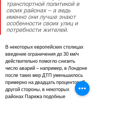
транспортной политикой в 
своих районах – а ведь 
именно они лучше знают 
особенности своих улиц и 
потребности жителей.
В некоторых европейских столицах 
введение ограничения до 30 км/ч 
действительно помогло снизить 
число аварий 
–
 например, в Лондоне 
после таких мер ДТП уменьшилось 
примерно на двадцать процентов. С 
другой стороны, в некоторых 
районах Парижа подобные 
ограничения вызвали протесты 
водителей и бизнес-сообществ из-за 
увеличения времени в пути и 
неудобств.