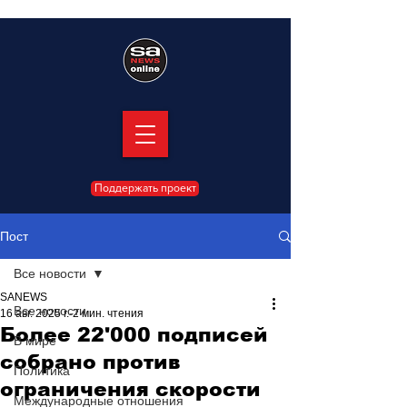
Поддержать проект
Пост
Все новости
SANEWS
Все новости
16 авг. 2025 г.
2 мин. чтения
Более 22'000 подписей
В мире
собрано против
Политика
ограничения скорости
Международные отношения