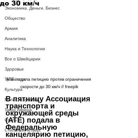
до 30 км/ч
Экономика. Деньги. Бизнес
Общество
Армия
Аналитика
Наука и Технологии
Все о Швейцарии
Здоровье
Транспорт
ATE подала петицию против ограничения 
скорости до 30 км/ч
 // freepik
Культура
В пятницу Ассоциация 
Магия искусства
транспорта и 
Swiss Афиша
окружающей среды 
(ATE) подала в 
Стиль
Федеральную 
Стильный четверг
канцелярию петицию, 