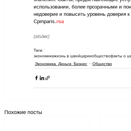
использовании, более прозрачными и по
недоверие и повысить уровень доверия к
Cpmparis.
sa
//
(ats/мк)
Теги:
экономика
жизнь в швейцарии
общество
факты о ш
Экономика. Деньги. Бизнес
Общество
Похожие посты