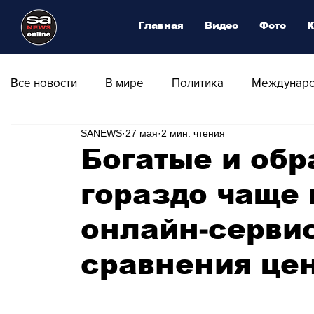
Главная
Видео
Фото
К
Все новости
В мире
Политика
Междунаро
SANEWS
27 мая
2 мин. чтения
Общество
Армия
Аналитика
Наука и
Богатые и об
гораздо чаще
Транспорт
Культура
Магия искусства
онлайн-серви
Природа - Климат
Туризм
Спорт
Фот
сравнения це
Афиша - Выставки - Музеи
Афиша - Театр - Оп