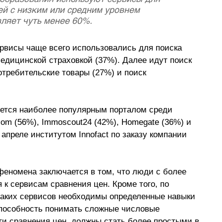
ей с низким или средним уровнем 
ляет чуть менее 60%. 
рвисы чаще всего использовались для поиска 
едицинской страховкой (37%). Далее идут поиск 
отребительские товары (27%) и поиск 
яется наиболее популярным порталом среди 
om (56%), Immoscout24 (42%), Homegate (36%) и 
апреле институтом Innofact по заказу компании 
еномена заключается в том, что люди с более 
к сервисам сравнения цен. Кроме того, по 
таких сервисов необходимы определенные навыки 
пособность понимать сложные числовые 
и сравнения цен, должны стать более простыми в 