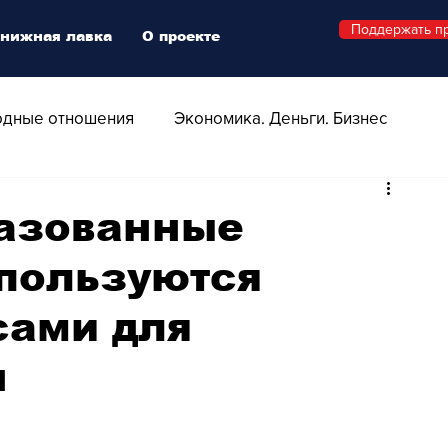
Поддержать п
нижная лавка
О проекте
дные отношения
Экономика. Деньги. Бизнес
 Технологии
Все о Швейцарии
Здоровье
разованные
 пользуются
Swiss Афиша
Стиль
Стильный четверг
сами для
о
Видео
Русская Швейцария
н
ера - Шоу
Афиша - Поп - Рок - Джаз