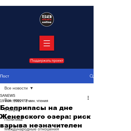
Поддержать проект
Пост
Все новости
SANEWS
Все новости
19 июн. 2022 г.
2 мин. чтения
Боеприпасы на дне
В мире
Женевского озера: риск
Политика
взрыва незначителен
Международные отношения