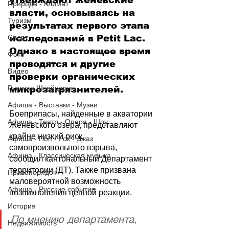
утверждают женевские 
Природа - Климат
власти, основываясь на 
Туризм
результатах первого этапа 
Спорт
исследований в Petit Lac. 
Однако в настоящее время 
Фото
проводятся и другие 
Видео
проверки органических 
Русская Швейцария
микрозагрязнителей.
Афиша - Выставки - Музеи
Боеприпасы, найденные в акватории 
Афиша - Театр - Опера - Шоу
Женевского озера, представляют 
крайне низкий риск 
Афиша - Поп - Рок - Джаз
самопроизвольного взрыва, 
Афиша - Классическая музыка
сообщил кантональный Департамент 
территории (ДТ). Также призвана 
Правопорядок
маловероятной возможность 
Афиша - Русские события
возникновения цепной реакции. 
История
По мнению департамента,  
Недвижимость