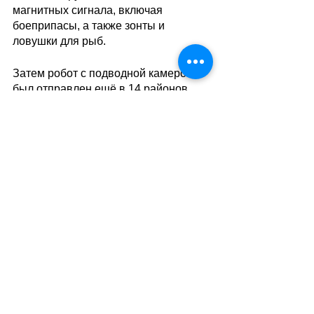
магнитных сигнала, включая 
боеприпасы, а также зонты и 
ловушки для рыб.
Затем робот с подводной камерой 
был отправлен ещё в 14 районов 
озера для получения более 
качественных образцов. Наконец, 
водолазы тщательно изучили два 
конкретных района, подняв со дна 
боеприпасы различного калибра, 
некоторые из которых  датируются 
1962 годом. 
//SA
(вг)
Теги:
факты о швейцарии
армия
Все о Швейцарии