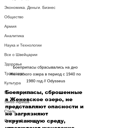
Экономика. Деньги. Бизнес
Общество
Армия
Аналитика
Наука и Технологии
Все о Швейцарии
Здоровье
Боеприпасы сбрасывались на дно 
Транспорт
Женевского озера в период с 1940 по 
1980 год // Odysseus
Культура
Боеприпасы, сброшенные 
Магия искусства
в Женевское озеро, не 
Swiss Афиша
представляют опасности и 
Стиль
не загрязняют 
окружающую среду, 
Стильный четверг