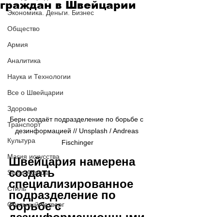
граждан в Швейцарии
Экономика. Деньги. Бизнес
Общество
Армия
Аналитика
Наука и Технологии
Все о Швейцарии
Здоровье
Берн создаёт подразделение по борьбе с 
Транспорт
дезинформацией // Unsplash / Andreas 
Культура
Fischinger
Магия искусства
Швейцария намерена 
создать 
Swiss Афиша
специализированное 
Стиль
подразделение по 
борьбе с 
Стильный четверг