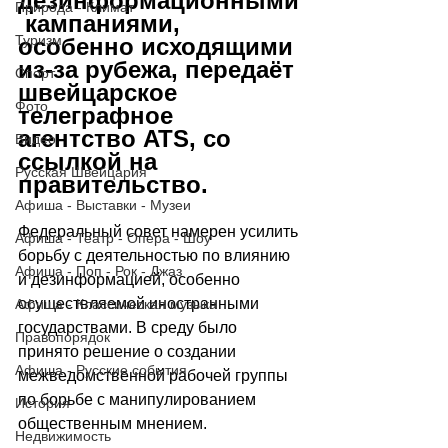
дезинформационными
Природа - Климат
 кампаниями, 
Туризм
особенно исходящими 
из-за рубежа, передаёт 
Спорт
швейцарское 
Фото
телеграфное 
агентство ATS, со 
Видео
ссылкой на 
Русская Швейцария
правительство.
Афиша - Выставки - Музеи
Федеральный совет намерен усилить 
Афиша - Театр - Опера - Шоу
борьбу с деятельностью по влиянию 
Афиша - Поп - Рок - Джаз
и дезинформацией, особенно 
осуществляемой иностранными 
Афиша - Классическая музыка
государствами. В среду было 
Правопорядок
принято решение о создании 
Афиша - Русские события
межведомственной рабочей группы 
по борьбе с манипулированием 
История
общественным мнением.
Недвижимость