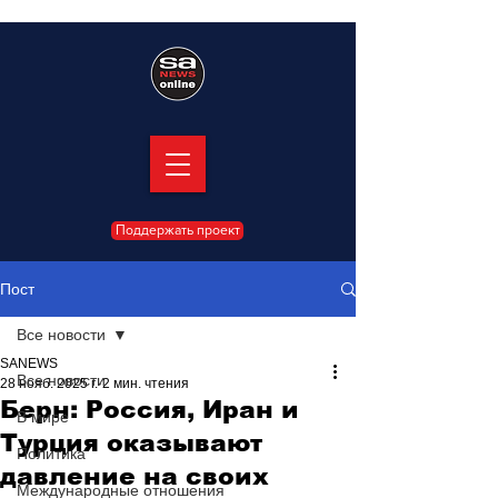
Поддержать проект
Пост
Все новости
SANEWS
Все новости
28 нояб. 2025 г.
2 мин. чтения
Берн: Россия, Иран и
В мире
Турция оказывают
Политика
давление на своих
Международные отношения