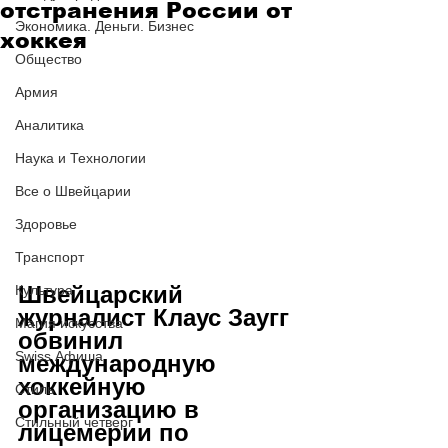
отстранения России от
Экономика. Деньги. Бизнес
хоккея
Общество
Армия
Аналитика
Наука и Технологии
Все о Швейцарии
Здоровье
Транспорт
Швейцарский 
Культура
журналист Клаус Заугг 
Магия искусства
обвинил 
Swiss Афиша
международную 
хоккейную 
Стиль
организацию в 
Стильный четверг
лицемерии по 