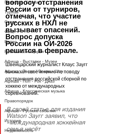
вопросу отстранения 
Природа - Климат
России от турниров, 
Туризм
отмечая, что участие 
русских в НХЛ не 
Спорт
вызывает опасений. 
Фото
Вопрос допуска 
Видео
России на ОИ-2026 
решится в феврале.
Русская Швейцария
Афиша - Выставки - Музеи
Швейцарский журналист Клаус Заугг 
Афиша - Театр - Опера - Шоу
высказал своё мнение по поводу 
отстранения российской сборной по 
Афиша - Поп - Рок - Джаз
хоккею от международных 
Афиша - Классическая музыка
соревнований. 
Правопорядок
В своей статье для издания 
Афиша - Русские события
Watson Заугг заявил, что 
История
«международная хоккейная 
семья несёт 
Недвижимость