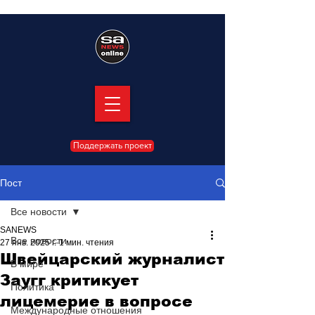
Поддержать проект
Пост
Все новости
SANEWS
Все новости
27 янв. 2025 г.
1 мин. чтения
Швейцарский журналист
В мире
Заугг критикует
Политика
лицемерие в вопросе
Международные отношения