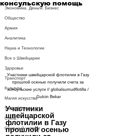
консульскую помощь
Экономика. Деньги. Бизнес
Общество
Армия
Аналитика
Наука и Технологии
Все о Швейцарии
Здоровье
Участники швейцарской флотилии в Газу 
Транспорт
прошлой осенью получили счета за 
Культура
консульские услуги // globalsumudflotilla / 
Gulcin Bekar
Магия искусства
Участники 
Swiss Афиша
швейцарской 
Стиль
флотилии в Газу 
прошлой осенью 
Стильный четверг