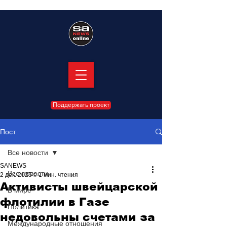
Поддержать проект
Пост
Все новости
SANEWS
Все новости
2 дек. 2025 г.
1 мин. чтения
Активисты швейцарской
В мире
флотилии в Газе
Политика
недовольны счетами за
Международные отношения