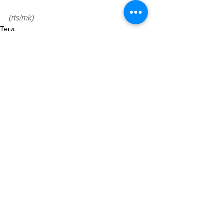
(rts/mk)
Теги:
новости швейцарии
общество
геополитика
Международные отношения
Общество
Смотреть все
Похожие посты