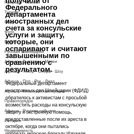
получили от 
Природа - Климат
Федерального 
Туризм
департамента 
иностранных дел 
Спорт
счета за консульские 
Фото
услуги и защиту, 
которые, они 
Видео
оспаривают и считают 
Русская Швейцария
завышенными по 
сравнению с 
Афиша - Выставки - Музеи
результатом.
Афиша - Театр - Опера - Шоу
Афиша - Поп - Рок - Джаз
Федеральный департамент 
иностранных дел Швейцарии (ФДИД) 
Афиша - Классическая музыка
обратилось к активистам с просьбой 
Правопорядок
возместить расходы на консульскую 
Афиша - Русские события
защиту и экстренную помощь, 
предоставленные после их ареста в 
История
октябре, когда они пытались 
Недвижимость
прорвать морскую блокаду Израиля, 