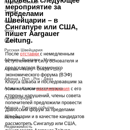
провести следующее 
Природа - Климат
мероприятие за 
Туризм
пределами 
Швейцарии – в 
Спорт
Сингапуре или США, 
Фото
пишет Aargauer 
Zeitung.
Видео
Русская Швейцария
После 
отставки 
с немедленным 
Афиша - Выставки - Музеи
вступлением в силу 
основателя и 
председателя Всемирного 
Афиша - Театр - Опера - Шоу
экономического форума (ВЭФ) 
Афиша - Поп - Рок - Джаз
Клауса Шваба и последовавшим за 
Афиша - Классическая музыка
этим началом 
расследования
 с его 
стороны нарушений, члены совета 
Правопорядок
попечителей предложили провести 
Афиша - Русские события
Давосский форум за пределами 
Швейцарии и в качестве кандидатов 
История
рассмотреть Сингапур или США, 
Недвижимость