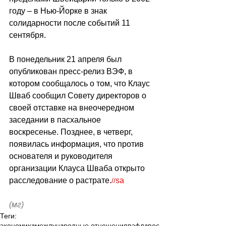
году – в Нью-Йорке в знак 
солидарности после событий 11 
сентября.
В понедельник 21 апреля был 
опубликован 
пресс-релиз ВЭФ, в 
котором сообщалось о том, что Клаус 
Шваб сообщил Совету директоров о 
своей отставке на внеочередном 
заседании в пасхальное 
воскресенье. Позднее, в четверг, 
появилась информация, что против 
основателя и руководителя 
организации Клауса Шваба открыто 
расследование о растрате.
sa
//
(мг)
Теги:
экономика
международные отношения
вэф
давос