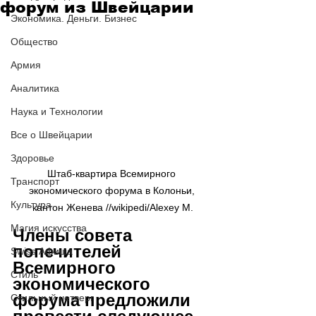
форум из Швейцарии
Экономика. Деньги. Бизнес
Общество
Армия
Аналитика
Наука и Технологии
Все о Швейцарии
Здоровье
Штаб-квартира Всемирного 
Транспорт
экономического форума в Колоньи, 
Культура
кантон Женева //wikipedi/Alexey M.
Магия искусства
Члены совета 
попечителей 
Swiss Афиша
Всемирного 
Стиль
экономического 
форума предложили 
Стильный четверг