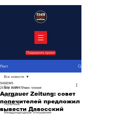
Поддержать проект
Пост
Все новости
SANEWS
Все новости
25 апр. 2025 г.
1 мин. чтения
Aargauer Zeitung: совет
В мире
попечителей предложил
Политика
вывести Давосский
Международные отношения