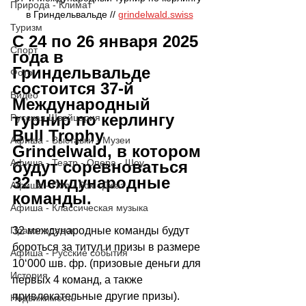
Природа - Климат
в Гриндельвальде // 
grindelwald.swiss
Туризм
С 24 по 26 января 2025 
Спорт
года в 
Гриндельвальде 
Фото
состоится 37-й 
Видео
Международный 
турнир по керлингу 
Русская Швейцария
Bull Trophy 
Афиша - Выставки - Музеи
Grindelwald, в котором 
Афиша - Театр - Опера - Шоу
будут соревноваться 
32 международные 
Афиша - Поп - Рок - Джаз
команды.
Афиша - Классическая музыка
Правопорядок
32 международные команды будут 
бороться за титул и призы в размере 
Афиша - Русские события
10
‘
000 шв. фр. (призовые деньги для 
История
первых 4 команд, а также 
привлекательные другие призы).
Недвижимость