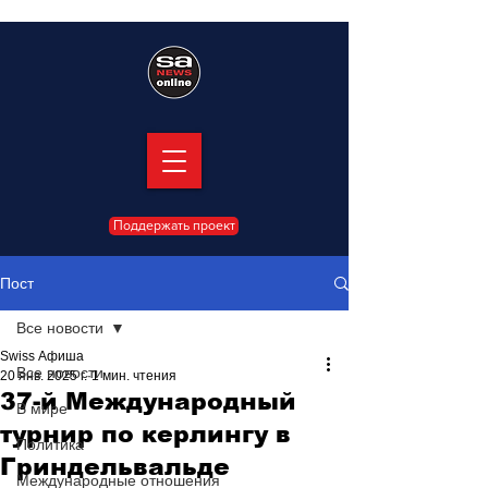
Поддержать проект
Пост
Все новости
Swiss Афиша
Все новости
20 янв. 2025 г.
1 мин. чтения
37-й Международный
В мире
турнир по керлингу в
Политика
Гриндельвальде
Международные отношения