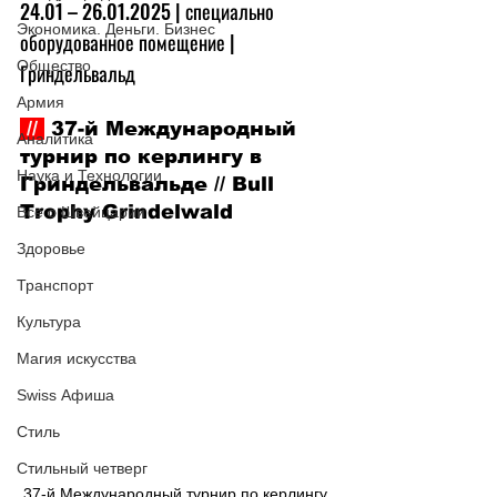
24.01 – 26.01.2025 | специально 
Экономика. Деньги. Бизнес
оборудованное помещение | 
Общество
Гриндельвальд
Армия
 // 
 37-й Международный 
Аналитика
турнир по керлингу в 
Наука и Технологии
Гриндельвальде // Bull 
Trophy Grindelwald
Все о Швейцарии
Здоровье
Транспорт
Культура
Магия искусства
Swiss Афиша
Стиль
Стильный четверг
37-й Международный турнир по керлингу 