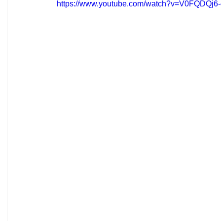
https://www.youtube.com/watch?v=V0FQDQj6