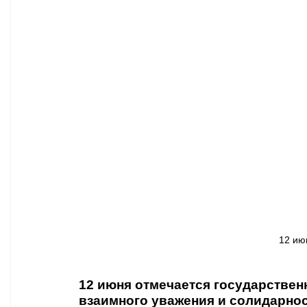
Афиша - Классическая музыка
Правопорядок
Недвижимость
12 ию
12 июня отмечается государственн
взаимного уважения и солидарно