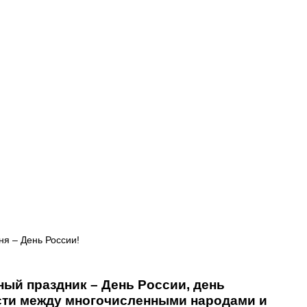
Афиша - Русские события
История
ня – День России!
ый праздник – День России, день 
сти между многочисленными народами и 