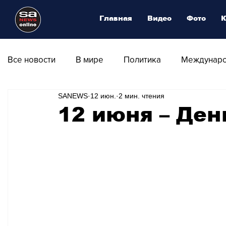
Главная
Видео
Фото
К
Все новости
В мире
Политика
Междунаро
SANEWS
12 июн.
2 мин. чтения
Общество
Армия
Аналитика
Наука и
12 июня – Ден
Транспорт
Культура
Магия искусства
Природа - Климат
Туризм
Спорт
Фот
Афиша - Выставки - Музеи
Афиша - Театр - Оп