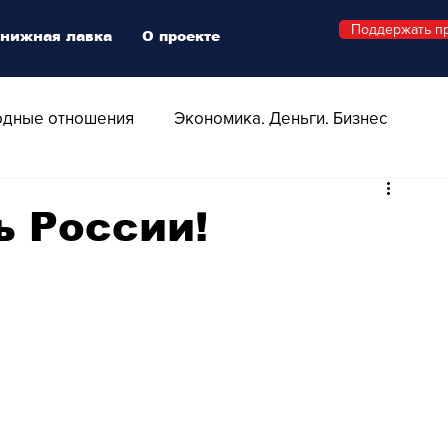
Поддержать п
нижная лавка
О проекте
дные отношения
Экономика. Деньги. Бизнес
 Технологии
Все о Швейцарии
Здоровье
ь России!
Swiss Афиша
Стиль
Стильный четверг
о
Видео
Русская Швейцария
ера - Шоу
Афиша - Поп - Рок - Джаз