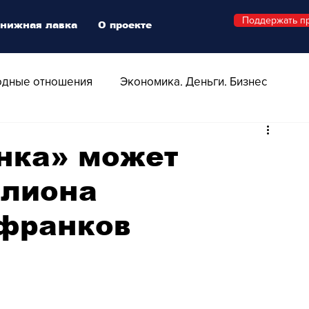
Поддержать п
нижная лавка
О проекте
дные отношения
Экономика. Деньги. Бизнес
 Технологии
Все о Швейцарии
Здоровье
анка» может
ллиона
Swiss Афиша
Стиль
Стильный четверг
франков
о
Видео
Русская Швейцария
ера - Шоу
Афиша - Поп - Рок - Джаз