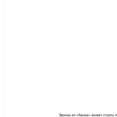
Афиша - Классическая музыка
Правопорядок
Недвижимость
Звонок из «банка» может стоить 