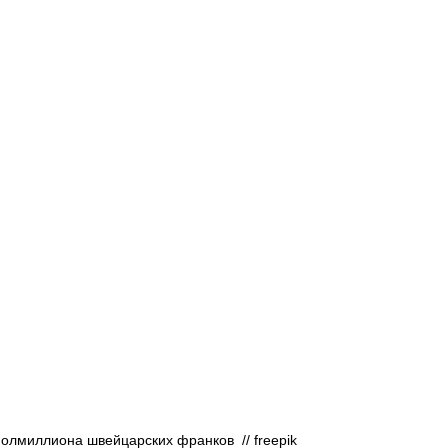
Афиша - Русские события
История
полмиллиона швейцарских франков  // 
freepik