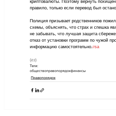
криптовалюты. Поэтому вернуть похищенн
правило, только если перевод был остано
Полиция призывает родственников пожил
схемы, объяснять, что страх и спешка я
не забывать, что лучшая защита сбереже
отказ от установки программ по чужой п
информацию самостоятельно.
sa
//
(
ез
)
Теги:
общество
правопорядок
финансы
Правопорядок