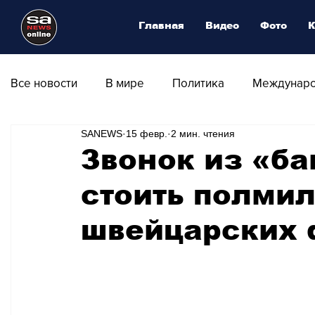
Главная
Видео
Фото
К
Все новости
В мире
Политика
Междунаро
SANEWS
15 февр.
2 мин. чтения
Общество
Армия
Аналитика
Наука и
Звонок из «б
стоить полми
Транспорт
Культура
Магия искусства
швейцарских 
Природа - Климат
Туризм
Спорт
Фот
Афиша - Выставки - Музеи
Афиша - Театр - Оп