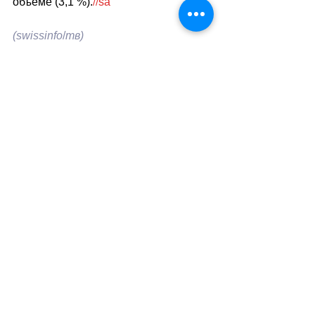
объеме (3,1 %).
sa
//
(swissinfo
/
тв)
Теги:
новости швейцарии
общество
коммерция
Общество
Смотреть все
Похожие посты