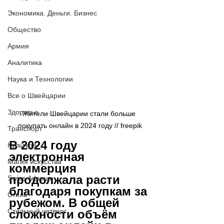
Экономика. Деньги. Бизнес
Общество
Армия
Аналитика
Наука и Технологии
Все о Швейцарии
Здоровье
Жители Швейцарии стали больше 
покупать онлайн в 2024 году // freepik
Транспорт
В 2024 году 
Культура
электронная 
Магия искусства
коммерция 
продолжала расти 
Swiss Афиша
благодаря покупкам за 
Стиль
рубежом. В общей 
Стильный четверг
сложности объём 