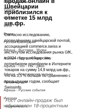
продаж онлайн в 
Природа - Климат
Швейцарии 
Туризм
приблизился к 
отметке 15 млрд 
Спорт
шв.фр.
Фото
Видео
Согласно исследованию, 
проведённому швейцарской почтой, 
Русская Швейцария
ассоциацией commerce.swiss и 
Афиша - Выставки - Музеи
институтом исследования рынка GfK, 
Афиша - Театр - Опера - Шоу
в 2024 году швейцарские 
потребители приобрели в Интернете 
Афиша - Поп - Рок - Джаз
товаров на сумму 14,9 млрд шв.фр., 
Афиша - Классическая музыка
что на 3,5 % больше по сравнению с 
предыдущим годом, сообщает 
Правопорядок
Swissinfo
.
Афиша - Русские события
История
Рост онлайн-продаж был 
обусловлен 18-процентным 
Недвижимость