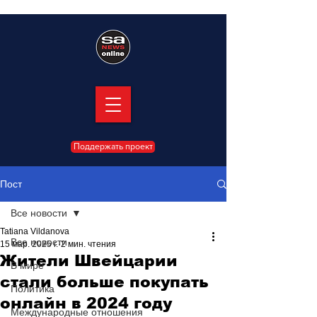
Поддержать проект
Пост
Все новости
Tatiana Vildanova
Все новости
15 мар. 2025 г.
2 мин. чтения
Жители Швейцарии
В мире
стали больше покупать
Политика
онлайн в 2024 году
Международные отношения