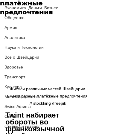
платёжные
Экономика. Деньги. Бизнес
предпочтения
Общество
Армия
Аналитика
Наука и Технологии
Все о Швейцарии
Здоровье
Транспорт
Культура
Жители различных частей Швейцарии 
имеют разные платёжные предпочтения 
Магия искусства
// stockking /freepik
Swiss Афиша
Twint набирает 
Стиль
обороты во 
Стильный четверг
франкоязычной 