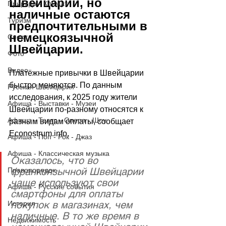
Швейцарии, но 
Природа - Климат
наличные остаются 
Туризм
предпочтительными в 
немецкоязычной 
Спорт
Швейцарии.
Фото
Видео
Платёжные привычки в Швейцарии 
быстро меняются. По данным 
Русская Швейцария
исследования, к 2025 году жители 
Афиша - Выставки - Музеи
Швейцарии по-разному относятся к 
Афиша - Театр - Опера - Шоу
разным видам оплаты, сообщает
Econostrum.info
. 
Афиша - Поп - Рок - Джаз
Афиша - Классическая музыка
Оказалось, что во 
франкоязычной Швейцарии 
Правопорядок
чаще используют свои 
Афиша - Русские события
смартфоны для оплаты 
покупок в магазинах, чем 
История
наличные. В то же время в 
Недвижимость