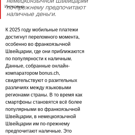
немецкоязычной Швейцарии 
по-прежнему предпочитают 
Интервью
наличные деньги. 
К 2025 году мобильные платежи 
достигнут переломного момента, 
особенно во франкоязычной 
Швейцарии, где они приближаются 
по популярности к наличным. 
Данные, собранные онлайн-
компаратором bonus.ch, 
свидетельствуют о разительных 
различиях между языковыми 
регионами страны. В то время как 
смартфоны становятся всё более 
популярными во франкоязычной 
Швейцарии, в немецкоязычной 
Швейцарии им по-прежнему 
предпочитают наличные. Это 