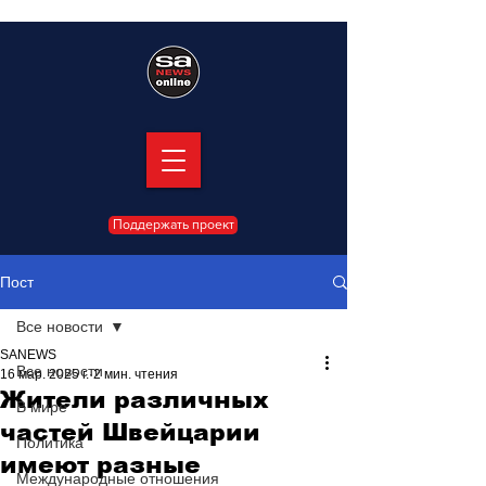
Поддержать проект
Пост
Все новости
SANEWS
Все новости
16 мар. 2025 г.
2 мин. чтения
Жители различных
В мире
частей Швейцарии
Политика
имеют разные
Международные отношения