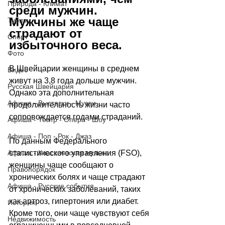
Природа - Климат
среди мужчин. 
Мужчины же чаще 
Туризм
страдают от 
Спорт
избыточного веса.
Фото
В Швейцарии женщины в среднем 
Видео
живут на 3,8 года дольше мужчин. 
Русская Швейцария
Однако эта дополнительная 
Афиша - Выставки - Музеи
продолжительность жизни часто 
сопровождается годами страданий. 
Афиша - Театр - Опера - Шоу
Афиша - Поп - Рок - Джаз
По данным Федерального 
статистического управления (FSO), 
Афиша - Классическая музыка
женщины чаще сообщают о 
Правопорядок
хронических болях и чаще страдают 
Афиша - Русские события
от хронических заболеваний, таких 
как артроз, гипертония или диабет. 
История
Кроме того, они чаще чувствуют себя 
Недвижимость