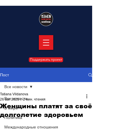
Поддержать проект
Пост
Все новости
Tatiana Vildanova
Все новости
26 авг. 2025 г.
2 мин. чтения
Женщины платят за своё
В мире
долголетие здоровьем
Политика
Международные отношения