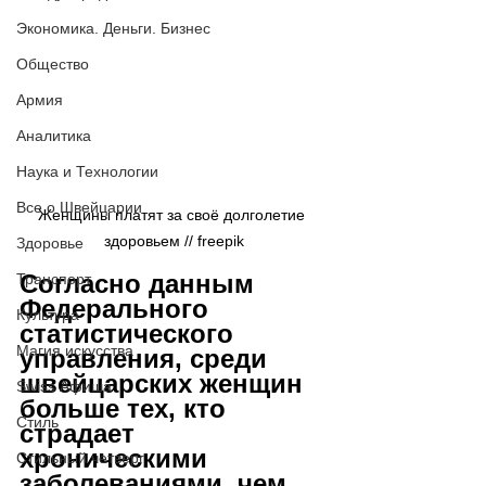
Экономика. Деньги. Бизнес
Общество
Армия
Аналитика
Наука и Технологии
Все о Швейцарии
Женщины платят за своё долголетие 
здоровьем // freepik
Здоровье
Согласно данным 
Транспорт
Федерального 
Культура
статистического 
Магия искусства
управления, среди 
швейцарских женщин 
Swiss Афиша
больше тех, кто 
Стиль
страдает 
хроническими 
Стильный четверг
заболеваниями, чем 