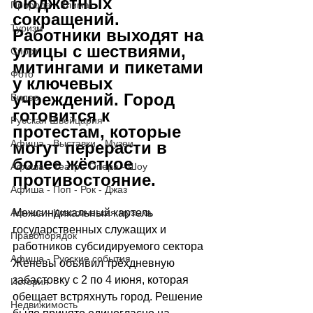
бюджетных 
Природа - Климат
сокращений. 
Туризм
Работники выходят на 
улицы с шествиями, 
Спорт
митингами и пикетами 
Фото
у ключевых 
учреждений. Город 
Видео
готовится к 
Русская Швейцария
протестам, которые 
Афиша - Выставки - Музеи
могут перерасти в 
более жёсткое 
Афиша - Театр - Опера - Шоу
противостояние.
Афиша - Поп - Рок - Джаз
Афиша - Классическая музыка
Межсиндикальный картель 
государственных служащих и 
Правопорядок
работников субсидируемого сектора 
Афиша - Русские события
Женевы объявил трёхдневную 
забастовку с 2 по 4 июня, которая 
История
обещает встряхнуть город. Решение 
Недвижимость