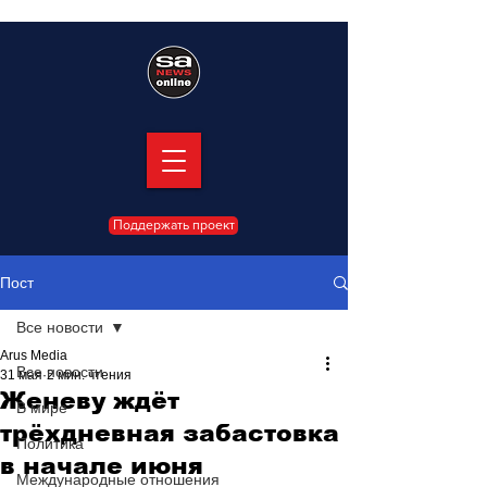
Поддержать проект
Пост
Все новости
Arus Media
Все новости
31 мая
2 мин. чтения
Женеву ждёт
В мире
трёхдневная забастовка
Политика
в начале июня
Международные отношения