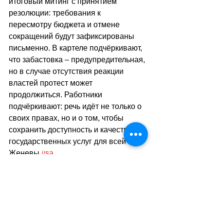
итоговый митинг с принятием 
резолюции: требования к 
пересмотру бюджета и отмене 
сокращений будут зафиксированы 
письменно. В картеле подчёркивают, 
что забастовка 
–
 предупредительная, 
но в случае отсутствия реакции 
властей протест может 
продолжиться. Работники 
подчёркивают: речь идёт не только о 
своих правах, но и о том, чтобы 
сохранить доступность и качество 
государственных услуг для всей 
Женевы.
sa
//
(
ез
)
Теги:
новости швейцарии
общество
политика
женева
забастовка