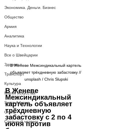
Экономика. Деньги. Бизнес
Общество
Армия
Аналитика
Наука и Технологии
Все о Швейцарии
Здоровье
В Женеве Межсиндикальный картель 
объявляет трёхдневную забастовку // 
Транспорт
unsplash / 
Chris Slupski
Культура
В Женеве 
Магия искусства
Межсиндикальный 
картель объявляет 
Swiss Афиша
трёхдневную 
Стиль
забастовку с 2 по 4 
Стильный четверг
июня против 