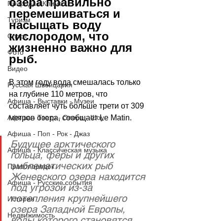
озера правильно 
Природа - Климат
перемешиваться и 
Туризм
насыщать воду 
кислородом, что 
Спорт
жизненно важно для 
Фото
рыб.
Видео
В этом году вода смешалась только 
Русская Швейцария
на глубине 110 метров, что 
Афиша - Выставки - Музеи
составляет чуть больше трети от 309 
Афиша - Театр - Опера - Шоу
метров озера, сообщает 
Le Matin
.
Афиша - Поп - Рок - Джаз
Будущее арктического 
Афиша - Классическая музыка
гольца, феры и других 
эмблематических рыб 
Правопорядок
Женевского озера находится 
Афиша - Русские события
под угрозой из-за 
потепления крупнейшего 
История
озера Западной Европы, 
Недвижимость
воды которого становятся 