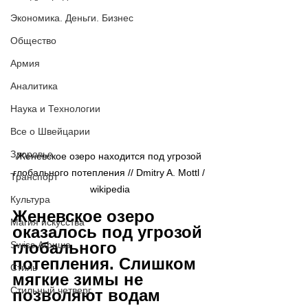
Экономика. Деньги. Бизнес
Общество
Армия
Аналитика
Наука и Технологии
Все о Швейцарии
Здоровье
Женевское озеро находится под угрозой 
глобального потепления // Dmitry A. Mottl / 
Транспорт
wikipedia
Культура
Женевское озеро 
Магия искусства
оказалось под угрозой 
глобального 
Swiss Афиша
потепления. Слишком 
Стиль
мягкие зимы не 
Стильный четверг
позволяют водам 