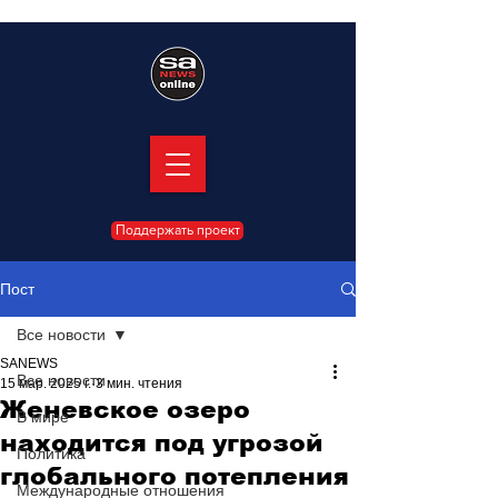
Поддержать проект
Пост
Все новости
SANEWS
Все новости
15 мар. 2025 г.
3 мин. чтения
Женевское озеро
В мире
находится под угрозой
Политика
глобального потепления
Международные отношения