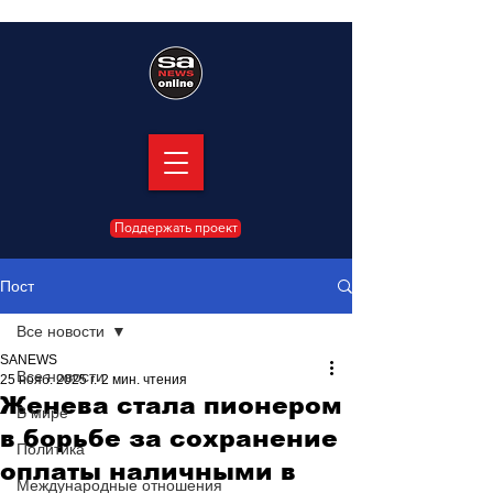
Поддержать проект
Пост
Все новости
SANEWS
Все новости
25 нояб. 2025 г.
2 мин. чтения
Женева стала пионером
В мире
в борьбе за сохранение
Политика
оплаты наличными в
Международные отношения