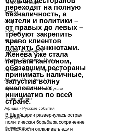
больше ресторанов 
Природа - Климат
переходят на полную 
Туризм
безналичность, а 
жители и политики – 
Спорт
от правых до левых – 
Фото
требуют закрепить 
право клиентов 
Видео
платить банкнотами. 
Русская Швейцария
Женева уже стала 
первым кантоном, 
Афиша - Выставки - Музеи
обязавшим рестораны 
Афиша - Театр - Опера - Шоу
принимать наличные, 
Афиша - Поп - Рок - Джаз
запустив волну 
аналогичных 
Афиша - Классическая музыка
инициатив по всей 
Правопорядок
стране.
Афиша - Русские события
В Швейцарии развернулась острая 
История
политическая борьба за сохранение 
Недвижимость
возможности оплачивать еду и 