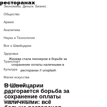
ресторанах
Экономика. Деньги. Бизнес
Общество
Армия
Аналитика
Наука и Технологии
Все о Швейцарии
Здоровье
Женева стала пионером в борьбе за 
Транспорт
сохранение оплаты наличными в 
Культура
ресторанах // 
unsplash
Магия искусства
В Швейцарии 
Swiss Афиша
разгорается борьба за 
Стиль
сохранение оплаты 
наличными: всё 
Стильный четверг