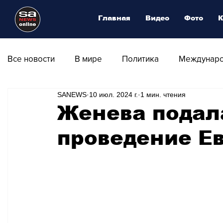
Главная
Видео
Фото
К
Все новости
В мире
Политика
Междунаро
SANEWS
10 июл. 2024 г.
1 мин. чтения
Общество
Армия
Аналитика
Наука и
Женева подал
проведение Е
Транспорт
Культура
Магия искусства
Природа - Климат
Туризм
Спорт
Фот
Афиша - Выставки - Музеи
Афиша - Театр - Оп