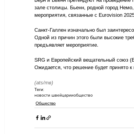
Берн и Бьенн претендуют на проведение 
зале столицы. Бьенн, родной город Немо,
мероприятия, связанные с Eurovision 2025
Санкт-Галлен изначально был заинтересов
Одной из причин этого были высокие тре
предъявляет мероприятие.
SRG и Европейский вещательный союз (EB
Ожидается, что решение будет принято к 
(ats/тв)
Теги:
новости швейцарии
общество
Общество