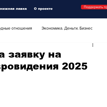
Поддержать п
нижная лавка
О проекте
дные отношения
Экономика. Деньги. Бизнес
 Технологии
Все о Швейцарии
Здоровье
а заявку на
вровидения 2025
Swiss Афиша
Стиль
Стильный четверг
о
Видео
Русская Швейцария
ера - Шоу
Афиша - Поп - Рок - Джаз