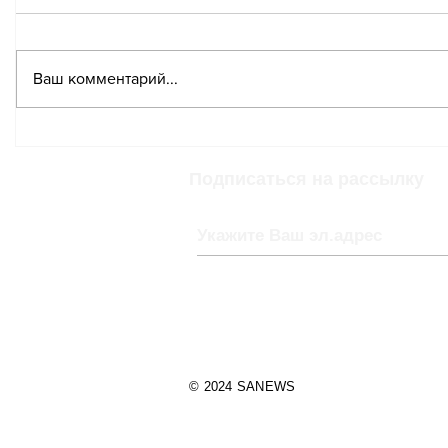
Ваш комментарий...
Швейцарские города
Швейца
оспаривают право
«Еврови
проведения у себя
Подписаться на рассылку
Евровидения-2025
© 2024 SANEWS