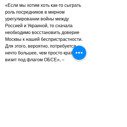
«Если мы хотим хоть как-то сыграть 
роль посредников в мирном 
урегулировании войны между 
Россией и Украиной, то сначала 
необходимо восстановить доверие 
Москвы к нашей беспристрастности. 
Для этого, вероятно, потребуется 
нечто большее, чем просто краткий 
визит под флагом ОБСЕ», – 
резюмируют авторы статьи.
sa
//
(мг)
Теги:
россия-швейцария
геополитика
мнение эксперта
Международные отношения