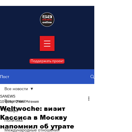
Поддержать проект
Пост
Все новости
SANEWS
Все новости
10 февр.
2 мин. чтения
Weltwoche: визит
В мире
Кассиса в Москву
Политика
напомнил об утрате
Международные отношения