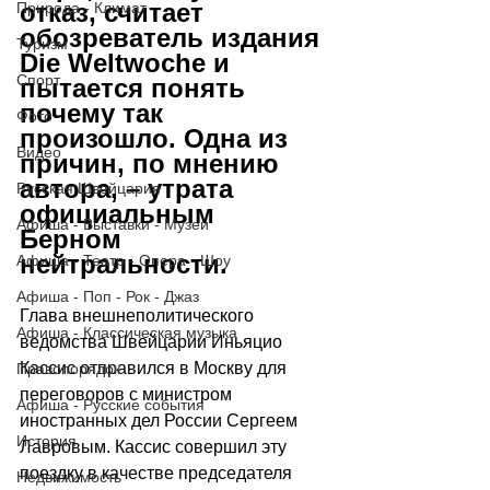
отказ, считает 
Природа - Климат
обозреватель издания 
Туризм
Die Weltwoche и 
Спорт
пытается понять 
почему так 
Фото
произошло. Одна из 
Видео
причин, по мнению 
автора, – утрата 
Русская Швейцария
официальным 
Афиша - Выставки - Музеи
Берном 
нейтральности.
Афиша - Театр - Опера - Шоу
Афиша - Поп - Рок - Джаз
Глава внешнеполитического 
Афиша - Классическая музыка
ведомства Швейцарии Иньяцио 
Кассис отправился в Москву для 
Правопорядок
переговоров с министром 
Афиша - Русские события
иностранных дел России Сергеем 
История
Лавровым. Кассис совершил эту 
поездку в качестве председателя 
Недвижимость