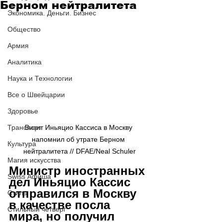
Берном нейтралитета
Экономика. Деньги. Бизнес
Общество
Армия
Аналитика
Наука и Технологии
Все о Швейцарии
Здоровье
Транспорт
Визит Иньяцио Кассиса в Москву 
напомнил об утрате Берном 
Культура
нейтралитета // DFAE/Neal Schuler
Магия искусства
Министр иностранных 
Swiss Афиша
дел Иньяцио Кассис 
отправился в Москву 
Стиль
в качестве посла 
Стильный четверг
мира, но получил 