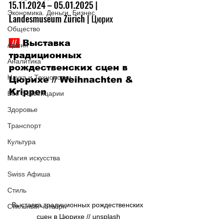
15.11.2024 –
 05.01.2025 | 
Экономика. Деньги. Бизнес
Landesmuseum Zürich
| Цюрих
Общество
 // 
 Выставка 
Армия
традиционных 
Аналитика
рождественских сцен в 
Наука и Технологии
Цюрихе // Weihnachten & 
Krippen
Все о Швейцарии
Здоровье
Транспорт
Культура
Магия искусства
Swiss Афиша
Стиль
Выставка традиционных рождественских 
Стильный четверг
сцен в Цюрихе // 
unsplash