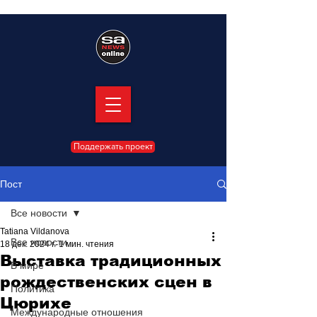
Поддержать проект
Пост
Все новости
Tatiana Vildanova
Все новости
18 дек. 2024 г.
1 мин. чтения
Выставка традиционных
В мире
рождественских сцен в
Политика
Цюрихе
Международные отношения