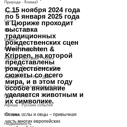
Природа - Климат
С 15 ноября 2024 года 
Туризм
по 5 января 2025 года 
Спорт
в Цюриже проходит 
выставка 
Фото
традиционных 
Видео
рождественских сцен 
Weihnachten & 
Русская Швейцария
Krippen, на которой 
Афиша - Выставки - Музеи
представлены 
рождественские 
Афиша - Театр - Опера - Шоу
сюжеты со всего 
Афиша - Поп - Рок - Джаз
мира, и в этом году 
Афиша - Классическая музыка
особое внимание 
уделяется животным и 
Правопорядок
их символике.
Афиша - Русские события
Осины, ослы и овцы 
–
 привычная 
История
часть многих европейских 
Недвижимость