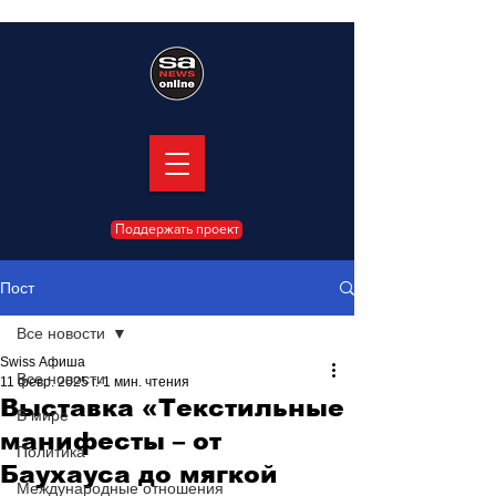
Поддержать проект
Пост
Все новости
Swiss Афиша
Все новости
11 февр. 2025 г.
1 мин. чтения
Выставка «Текстильные
В мире
манифесты – от
Политика
Баухауса до мягкой
Международные отношения