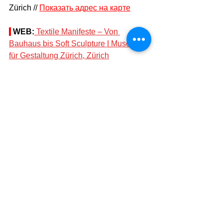
Zürich // 
Показать адрес на карте
WEB:
Textile Manifeste – Von 
Bauhaus bis Soft Sculpture 
| 
Museum 
für Gestaltung Zürich, Zürich
Теги:
афиша
выставки
Культура
Афиша - Выставки - Музеи
Смотреть все
Похожие посты