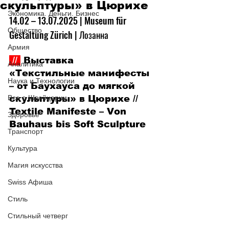
скульптуры» в Цюрихе
Экономика. Деньги. Бизнес
14.02 
– 13.07
.2025 | Museum für 
Общество
Gestaltung Zürich | Лозанна
Армия
 // 
 Выставка 
Аналитика
«Текстильные манифесты 
Наука и Технологии
– от Баухауса до мягкой 
Все о Швейцарии
скульптуры» в Цюрихе // 
Textile Manifeste – Von 
Здоровье
Bauhaus bis Soft Sculpture
Транспорт
Культура
Магия искусства
Swiss Афиша
Стиль
Стильный четверг