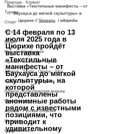
Природа - Климат
Выставка «Текстильные манифесты – от 
Туризм
Баухауса до мягкой скульптуры» в 
Цюрихе // 
Sissssou
  / wikipedia
Спорт
С 14 февраля по 13 
Фото
июля 2025 года в 
Видео
Цюрихе пройдёт 
выставка 
Русская Швейцария
«Текстильные 
Афиша - Выставки - Музеи
манифесты – от 
Афиша - Театр - Опера - Шоу
Баухауса до мягкой 
скульптуры», на 
Афиша - Поп - Рок - Джаз
которой 
Афиша - Классическая музыка
представлены 
анонимные работы 
Правопорядок
рядом с известными 
Афиша - Русские события
позициями, что 
приводит к 
История
удивительному 
Недвижимость